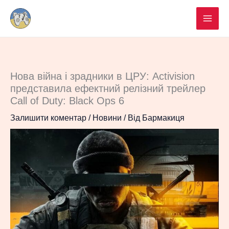
Перейти
до
вмісту
Нова війна і зрадники в ЦРУ: Activision
представила ефектний релізний трейлер
Call of Duty: Black Ops 6
Залишити коментар
/
Новини
/ Від
Бармакиця