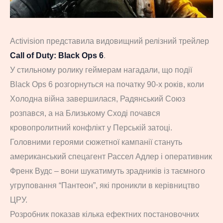
Activision представила видовищний релізний трейлер
Call of Duty: Black Ops 6
.
У стильному ролику геймерам нагадали, що події
Black Ops 6 розгорнуться на початку 90-х років, коли
Холодна війна завершилася, Радянський Союз
розпався, а на Близькому Сході почався
кровопролитний конфлікт у Перській затоці.
Головними героями сюжетної кампанії стануть
американський спецагент Рассел Адлер і оперативник
Френк Вудс – вони шукатимуть зрадників із таємного
угруповання “Пантеон”, які проникли в керівництво
ЦРУ.
Розробник показав кілька ефектних постановочних