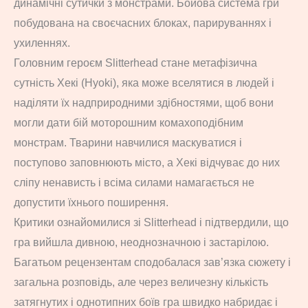
динамічні сутички з монстрами. Бойова система гри
побудована на своєчасних блоках, парируваннях і
ухиленнях.
Головним героєм Slitterhead стане метафізична
сутність Хекі (Hyoki), яка може вселятися в людей і
наділяти їх надприродними здібностями, щоб вони
могли дати бій моторошним комахоподібним
монстрам. Тварини навчилися маскуватися і
поступово заповнюють місто, а Хекі відчуває до них
сліпу ненависть і всіма силами намагається не
допустити їхнього поширення.
Критики ознайомилися зі Slitterhead і підтвердили, що
гра вийшла дивною, неоднозначною і застарілою.
Багатьом рецензентам сподобалася зав’язка сюжету і
загальна розповідь, але через величезну кількість
затягнутих і однотипних боїв гра швидко набридає і