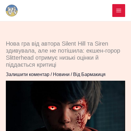
Перейти
до
вмісту
Нова гра від автора Silent Hill та Siren
здивувала, але не потішила: екшен-горор
Slitterhead отримує низькі оцінки й
піддається критиці
Залишити коментар
/
Новини
/ Від
Бармакиця