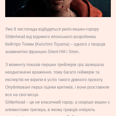
Уже 8 листопада відбудеться реліз екшен-горору
Slitterhead від відомого японського розробника
Кейітіро Тоями (Keiichiro Toyama) – одного з творців
знаменитих франшиз Silent Hill і Siren.
З моменту показів перших трейлерів гра залишала
неоднозначні враження, тому багато геймерів та
експертів не вірили в успіх такого дивного проєкту.
Опубліковані перші оцінки критиків, і вони розставили
все на свої місця.
Slitterhead – це не класичний горор, а скоріше екшен з
елементами трилера, в якому гравців очікують