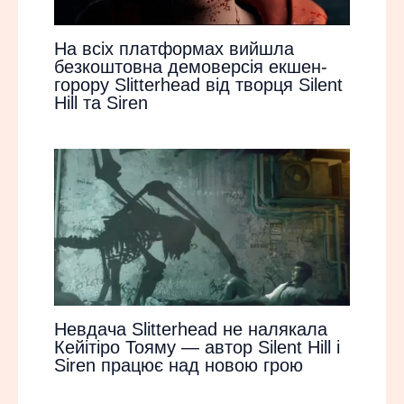
На всіх платформах вийшла
безкоштовна демоверсія екшен-
горору Slitterhead від творця Silent
Hill та Siren
Невдача Slitterhead не налякала
Кейітіро Тояму — автор Silent Hill і
Siren працює над новою грою