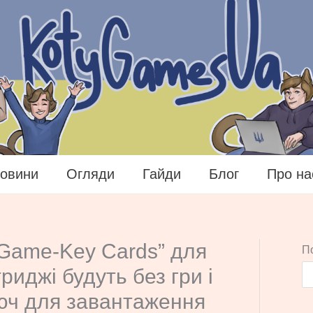
овини
Огляди
Гайди
Блог
Про на
“Game-Key Cards” для
П
триджі будуть без гри і
юч для завантаження