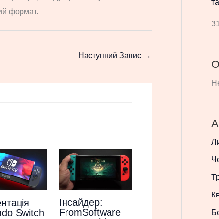
та
ий формат.
31
Наступний Запис
→
О
Не
А
Л
Ч
Т
Кв
Інсайдер:
нтація
FromSoftware
ndo Switch
Б