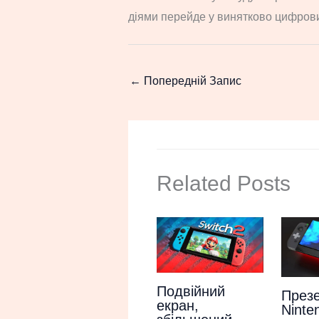
діями перейде у винятково цифров
←
Попередній Запис
Related Posts
Подвійний
Презе
екран,
Ninte