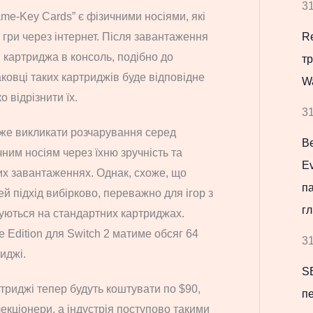
31
ame-Key Cards” є фізичними носіями, які
Re
гри через інтернет. Після завантаження
 картриджа в консоль, подібно до
т
аковці таких картриджів буде відповідне
W
 відрізнити їх.
31
же викликати розчарування серед
В
чним носіям через їхню зручність та
Ev
вих завантаженнях. Однак, схоже, що
па
й підхід вибірково, переважно для ігор з
гл
щуються на стандартних картриджах.
e Edition для Switch 2 матиме обсяг 64
31
иджі.
S
ртриджі тепер будуть коштувати по $90,
пе
лекціонери, а індустрія поступово такими