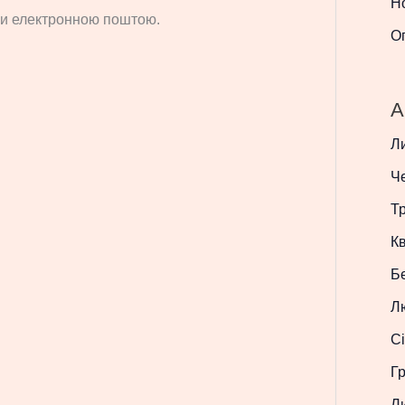
Н
си електронною поштою.
О
A
Л
Ч
Т
Кв
Б
Л
Сі
Г
Л