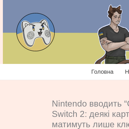
Перейти
до
вмісту
Головна
Н
Nintendo вводить 
Switch 2: деякі кар
матимуть лише кл