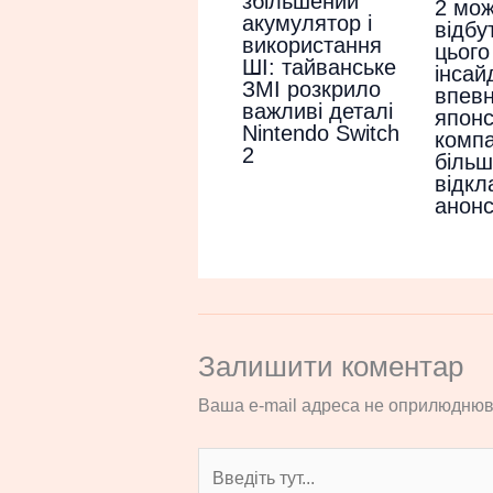
збільшений
2 мо
акумулятор і
відбу
використання
цього
ШІ: тайванське
інсай
ЗМІ розкрило
впевн
важливі деталі
японс
Nintendo Switch
компа
2
більш
відкл
анон
Залишити коментар
Ваша e-mail адреса не оприлюднюв
Введіть