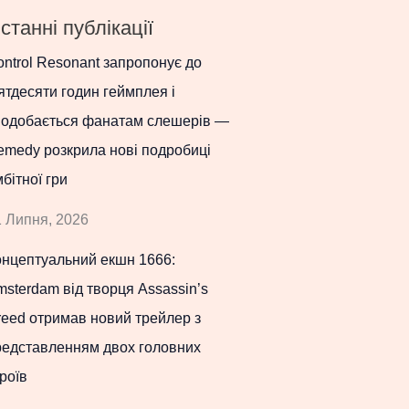
станні публікації
ntrol Resonant запропонує до
ятдесяти годин геймплея і
подобається фанатам слешерів —
emedy розкрила нові подробиці
бітної гри
 Липня, 2026
онцептуальний екшн 1666:
sterdam від творця Assassin’s
eed отримав новий трейлер з
редставленням двох головних
роїв