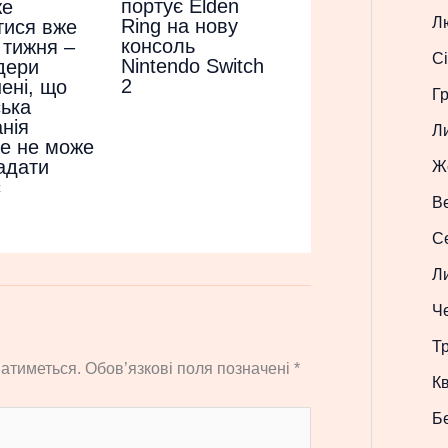
портує Elden
же
Л
Ring на нову
тися вже
консоль
 тижня –
Сі
Nintendo Switch
дери
2
ені, що
Г
ька
нія
Л
е не може
адати
Ж
с
В
С
Л
Ч
Т
атиметься.
Обов’язкові поля позначені
*
Кв
Б