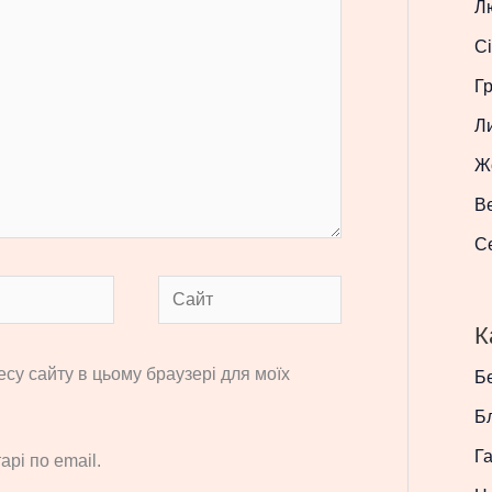
Л
Сі
Г
Л
Ж
В
С
Сайт
К
ресу сайту в цьому браузері для моїх
Бе
Б
Г
рі по email.