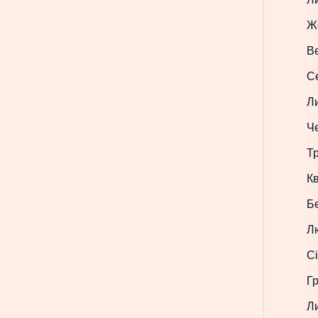
Ж
В
С
Л
Ч
Т
Кв
Б
Л
Сі
Г
Л