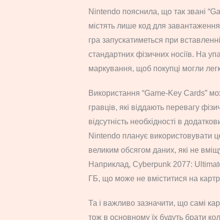
Nintendo пояснила, що так звані “G
містять лише код для завантаження 
гра запускатиметься при вставленні
стандартних фізичних носіїв. На уп
маркування, щоб покупці могли легко
Використання “Game-Key Cards” мо
гравців, які віддають перевагу фізи
відсутність необхідності в додатко
Nintendo планує використовувати це
великим обсягом даних, які не вмі
Наприклад, Cyberpunk 2077: Ultimat
ГБ, що може не вміститися на картр
Та і важливо зазначити, що самі ка
тож в основному їх будуть брати ко