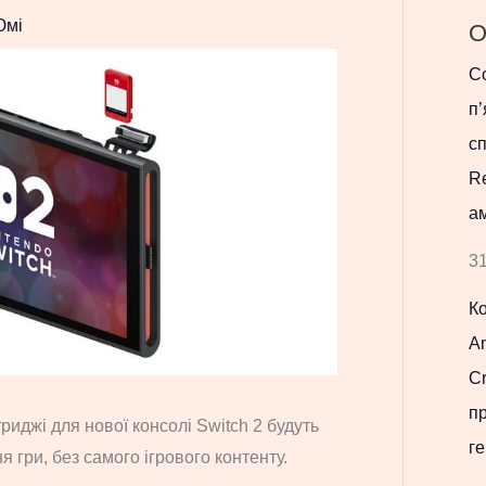
Юмі
О
Co
п’
с
R
ам
31
К
Am
Cr
п
риджі для нової консолі Switch 2 будуть
ге
 гри, без самого ігрового контенту.