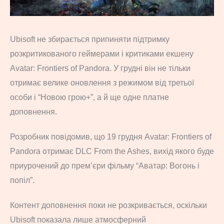
Ubisoft не збирається припиняти підтримку
розкритикованого геймерами і критиками екшену
Avatar: Frontiers of Pandora. У грудні він не тільки
отримає велике оновлення з режимом від третьої
особи і “Новою грою+”, а й ще одне платне
доповнення.
Розробник повідомив, що 19 грудня Avatar: Frontiers of
Pandora отримає DLC From the Ashes, вихід якого буде
приурочений до прем’єри фільму “Аватар: Вогонь і
попіл”.
Контент доповнення поки не розкривається, оскільки
Ubisoft показала лише атмосферний