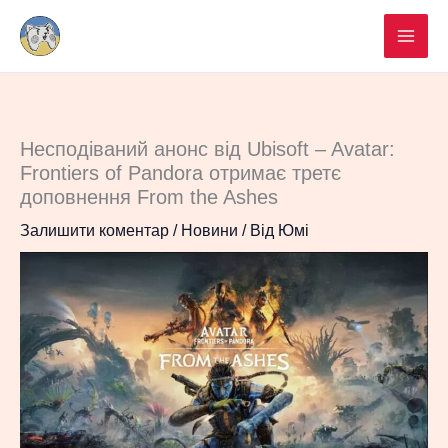
Перейти
до
вмісту
Несподіваний анонс від Ubisoft – Avatar:
Frontiers of Pandora отримає третє
доповнення From the Ashes
Залишити коментар
/
Новини
/ Від
Юмі