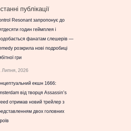
станні публікації
ntrol Resonant запропонує до
ятдесяти годин геймплея і
подобається фанатам слешерів —
emedy розкрила нові подробиці
бітної гри
 Липня, 2026
онцептуальний екшн 1666:
sterdam від творця Assassin’s
eed отримав новий трейлер з
редставленням двох головних
роїв