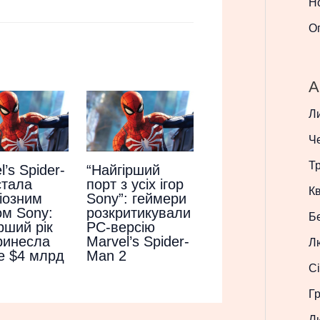
Н
О
A
Л
Ч
Т
l’s Spider-
“Найгірший
стала
порт з усіх ігор
Кв
іозним
Sony”: геймери
ом Sony:
розкритикували
Б
рший рік
PC-версію
ринесла
Marvel’s Spider-
Л
е $4 млрд
Man 2
Сі
Г
Л