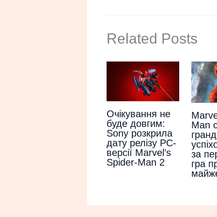
Related Posts
Очікування не
Marve
буде довгим:
Man 
Sony розкрила
гранд
дату релізу PC-
успіх
версії Marvel’s
за пе
Spider-Man 2
гра п
майж