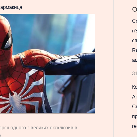
армакиця
О
Co
п’
с
R
ам
31
К
Am
Cr
п
ге
ерсії одного з великих ексклюзивів
2.