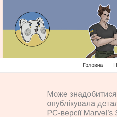
Перейти
до
вмісту
Головна
Н
Може знадобитися 
опублікувала дета
PC-версії Marvel’s