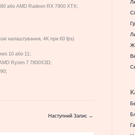
Л
080 або AMD Radeon RX 7900 XTX;
Сі
Г
Л
окі налаштування, 4K при 60 fps)
Ж
ws 10 або 11;
В
о AMD Ryzen 7 7800X3D;
С
90;
К
Бе
Б
Наступний Запис
→
Г