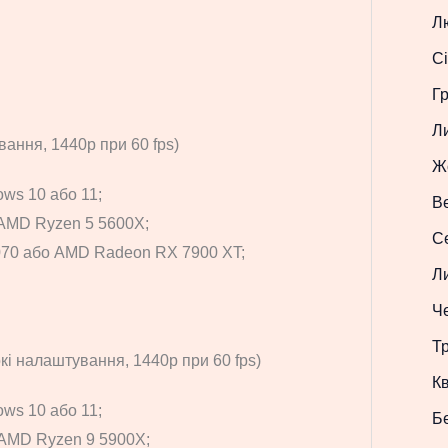
Л
Сі
Г
Л
ання, 1440p при 60 fps)
Ж
ws 10 або 11;
В
 AMD Ryzen 5 5600X;
С
070 або AMD Radeon RX 7900 XT;
Л
Ч
Т
кі налаштування, 1440p при 60 fps)
Кв
ws 10 або 11;
Б
о AMD Ryzen 9 5900X;