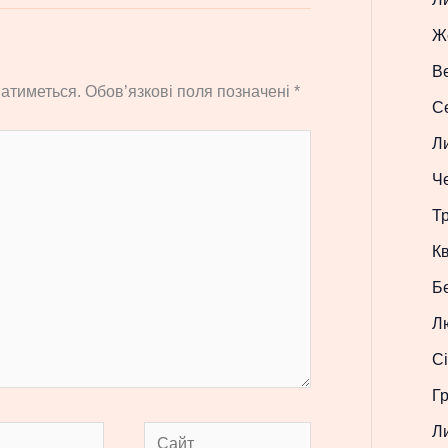
Ж
В
атиметься.
Обов’язкові поля позначені
*
С
Л
Ч
Т
Кв
Б
Л
Сі
Г
Л
Сайт