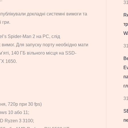
31
опублікували докладні системні вимоги та
Re
 гри.
т
W
l’s Spider-Man 2 на PC, слід
 вимог. Для запуску порту необхідно мати
31
яті, 140 ГБ вільного місця на SSD-
В
TX 1650.
Ev
па
гл
31
ня, 720p при 30 fps)
S
ws 10 або 11;
пе
MD Ryzen 3 3100;