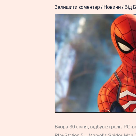
Залишити коментар
/
Новини
/ Від
Б
Вчора,30 січня, відбувся реліз PC-в
PlayStation 5 – Marvel’s Spider-Man 