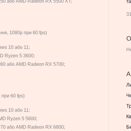
650 або AMD Radeon RX 5500 XT;
та
31
ня, 1080p при 60 fps)
О
ws 10 або 11;
Не
MD Ryzen 5 3600;
060 або AMD Radeon RX 5700;
А
Л
Ч
при 60 fps)
Т
ws 10 або 11;
Кв
AMD Ryzen 5 5600;
Б
070 або AMD Radeon RX 6800;