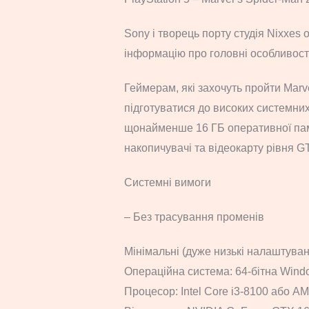
Sony і творець порту студія Nixxes 
інформацію про головні особливості
Геймерам, які захочуть пройти Marve
підготуватися до високих системних
щонайменше 16 ГБ оперативної пам’
накопичувачі та відеокарту рівня G
Системні вимоги
– Без трасування променів
Мінімальні (дуже низькі налаштуван
Операційна система: 64-бітна Windo
Процесор: Intel Core i3-8100 або A