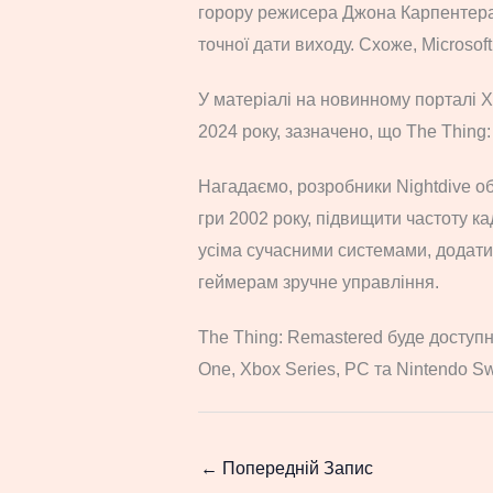
горору режисера Джона Карпентера (
точної дати виходу. Схоже, Microso
У матеріалі на новинному порталі 
2024 року, зазначено, що The Thing:
Нагадаємо, розробники Nightdive о
гри 2002 року, підвищити частоту кад
усіма сучасними системами, додати
геймерам зручне управління.
The Thing: Remastered буде доступна
One, Xbox Series, PC та Nintendo Sw
←
Попередній Запис