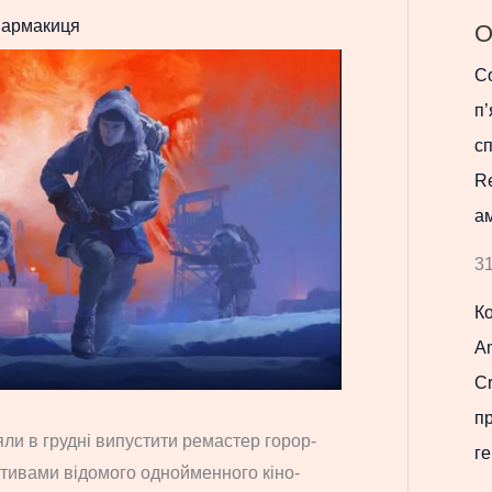
армакиця
О
Co
п’
с
R
ам
31
К
Am
Cr
п
яли в грудні випустити ремастер горор-
ге
отивами відомого однойменного кіно-