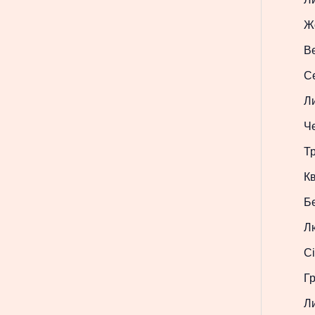
Ж
В
С
Л
Ч
Т
Кв
Б
Л
Сі
Г
Л