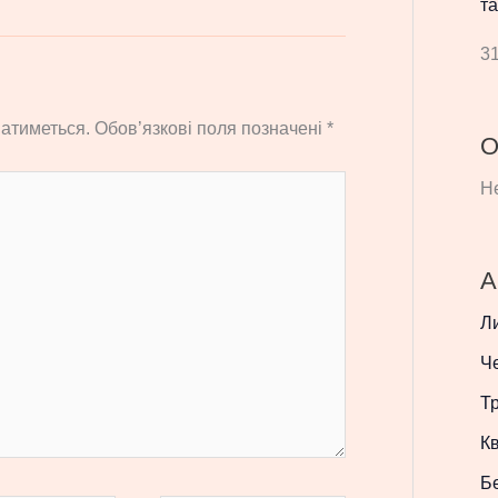
та
31
атиметься.
Обов’язкові поля позначені
*
О
Не
А
Л
Ч
Т
Кв
Б