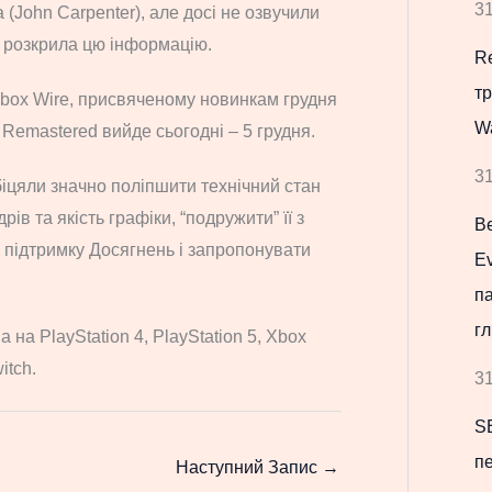
31
John Carpenter), але досі не озвучили
ft розкрила цю інформацію.
Re
т
Xbox Wire, присвяченому новинкам грудня
W
 Remastered вийде сьогодні – 5 грудня.
31
біцяли значно поліпшити технічний стан
рів та якість графіки, “подружити” її з
В
 підтримку Досягнень і запропонувати
Ev
па
гл
 на PlayStation 4, PlayStation 5, Xbox
itch.
31
S
пе
Наступний Запис
→