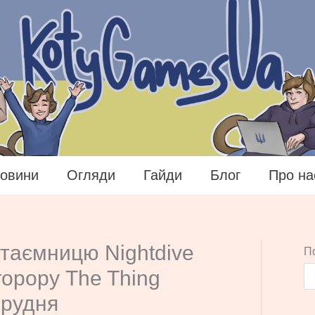
овини
Огляди
Гайди
Блог
Про на
 таємницю Nightdive
П
горору The Thing
грудня