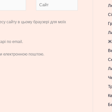
Сайт
Л
Сі
ресу сайту в цьому браузері для моїх
Г
Л
Ж
рі по email.
В
си електронною поштою.
С
Л
Ч
Т
Кв
Б