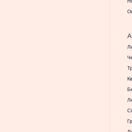
Н
О
A
Л
Ч
Т
Кв
Б
Л
Сі
Г
Л