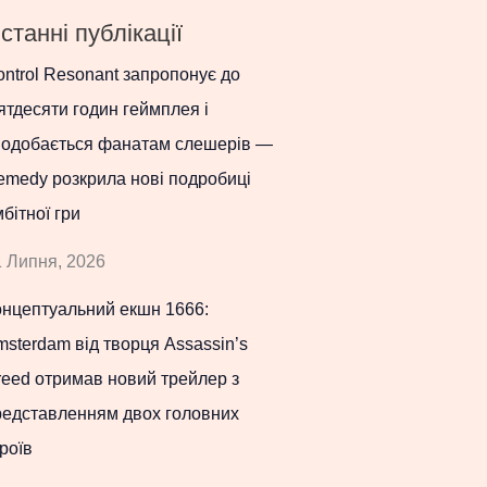
станні публікації
ntrol Resonant запропонує до
ятдесяти годин геймплея і
подобається фанатам слешерів —
emedy розкрила нові подробиці
бітної гри
 Липня, 2026
онцептуальний екшн 1666:
sterdam від творця Assassin’s
eed отримав новий трейлер з
редставленням двох головних
роїв