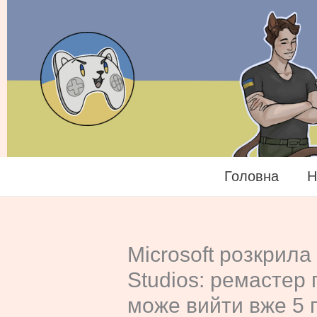
Перейти
до
вмісту
Головна
Н
Microsoft розкрила
Studios: ремастер 
може вийти вже 5 