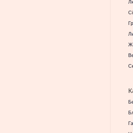
Л
Сі
Г
Л
Ж
В
С
К
Бе
Б
Г