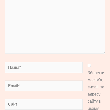
тут...
Назва*
Зберегти
моє ім'я,
Email*
e-mail, та
адресу
сайту в
Сайт
цьому