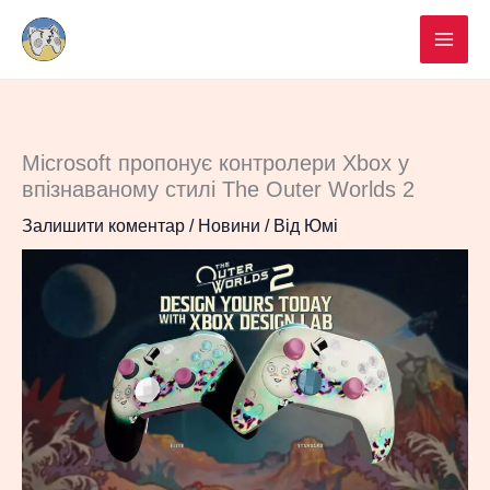
Перейти
до
вмісту
Microsoft пропонує контролери Xbox у
впізнаваному стилі The Outer Worlds 2
Залишити коментар
/
Новини
/ Від
Юмі