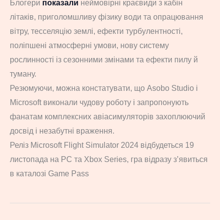
Блогери
показали
неймовірні краєвиди з кабін
літаків, приголомшливу фізику води та опрацювання
вітру, тесселяцію землі, ефекти турбулентності,
поліпшені атмосферні умови, нову систему
рослинності із сезонними змінами та ефекти пилу й
туману.
Резюмуючи, можна констатувати, що Asobo Studio і
Microsoft виконали чудову роботу і запропонують
фанатам комплексних авіасимуляторів захоплюючий
досвід і незабутні враження.
Реліз Microsoft Flight Simulator 2024 відбудеться 19
листопада на PC та Xbox Series, гра відразу з’явиться
в каталозі Game Pass