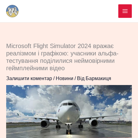
Перейти
до
вмісту
Microsoft Flight Simulator 2024 вражає
реалізмом і графікою: учасники альфа-
тестування поділилися неймовірними
геймплейними відео
Залишити коментар
/
Новини
/ Від
Бармакиця