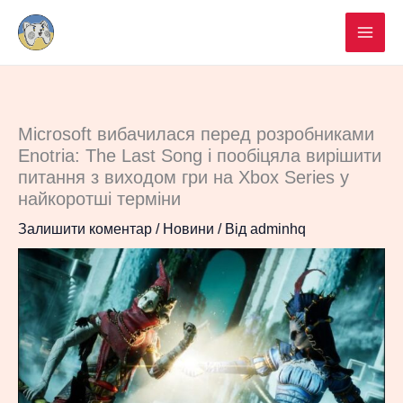
Перейти
до
вмісту
Microsoft вибачилася перед розробниками
Enotria: The Last Song і пообіцяла вирішити
питання з виходом гри на Xbox Series у
найкоротші терміни
Залишити коментар
/
Новини
/ Від
adminhq