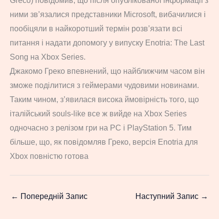
Greco) повідомив, що після опублікованої інформації з
ними зв’язалися представники Microsoft, вибачилися і
пообіцяли в найкоротший термін розв’язати всі
питання і надати допомогу у випуску Enotria: The Last
Song на Xbox Series.
Джакомо Греко впевнений, що найближчим часом він
зможе поділитися з геймерами чудовими новинами.
Таким чином, з’явилася висока ймовірність того, що
італійський souls-like все ж вийде на Xbox Series
одночасно з релізом гри на PC і PlayStation 5. Тим
більше, що, як повідомляв Греко, версія Enotria для
Xbox повністю готова
←
Попередній Запис
Наступний Запис
→