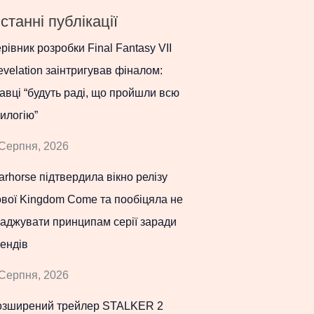
станні публікації
рівник розробки Final Fantasy VII
velation заінтригував фіналом:
авці “будуть раді, що пройшли всю
илогію”
Серпня, 2026
rhorse підтвердила вікно релізу
вої Kingdom Come та пообіцяла не
аджувати принципам серії заради
ендів
Серпня, 2026
озширений трейлер STALKER 2