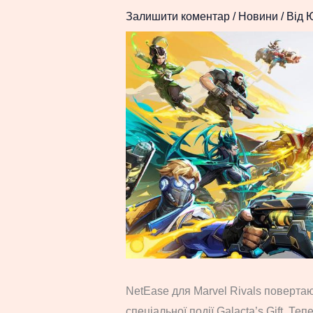
Залишити коментар
/
Новини
/ Від
NetEase для Marvel Rivals повертаю
спеціальної події Galacta’s Gift. Теп