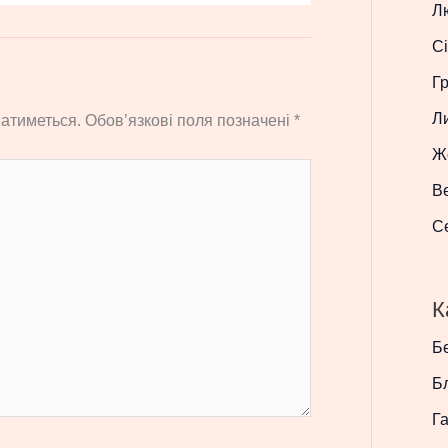
Л
Сі
Г
Л
атиметься.
Обов’язкові поля позначені
*
Ж
В
С
К
Бе
Б
Г