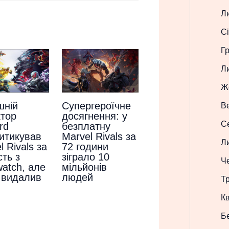
Л
Сі
Г
Л
Ж
Супергероїчне
шній
В
досягнення: у
тор
С
безплатну
rd
Marvel Rivals за
итикував
Л
72 години
l Rivals за
зіграло 10
сть з
Ч
мільйонів
atch, але
людей
 видалив
Т
Кв
Б