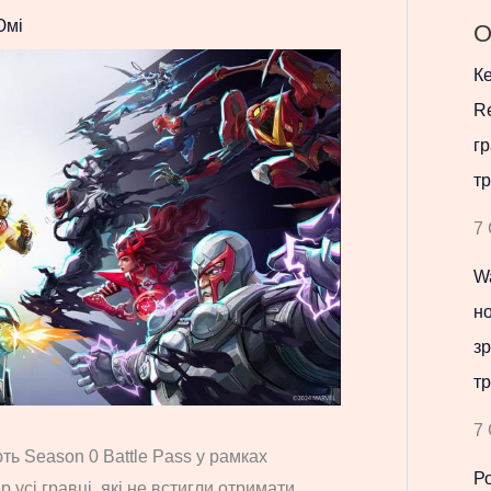
Юмі
О
Ке
Re
гр
тр
7 
Wa
но
зр
тр
7 
ть Season 0 Battle Pass у рамках
Р
ер усі гравці, які не встигли отримати