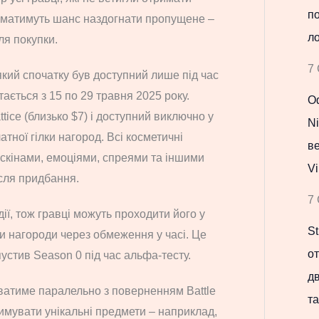
по
, матимуть шанс наздогнати пропущене –
ло
ля покупки.
7 
 який спочатку був доступний лише під час
ається з 15 по 29 травня 2025 року.
Оф
ttice (близько $7) і доступний виключно у
Ni
латної гілки нагород. Всі косметичні
в
скінами, емоціями, спреями та іншими
Vi
сля придбання.
7 
дії, тож гравці можуть проходити його у
St
и нагороди через обмеження у часі. Це
о
устив Season 0 під час альфа-тесту.
д
риватиме паралельно з поверненням Battle
та
имувати унікальні предмети – наприклад,