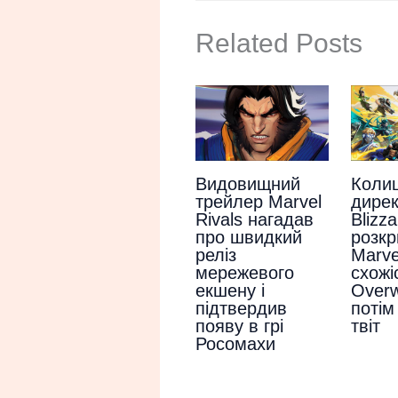
Related Posts
Видовищний
Коли
трейлер Marvel
дирек
Rivals нагадав
Blizza
про швидкий
розкр
реліз
Marve
мережевого
схожі
екшену і
Overw
підтвердив
потім
появу в грі
твіт
Росомахи