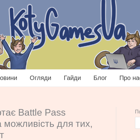
овини
Огляди
Гайди
Блог
Про на
тає Battle Pass
П
а можливість для тих,
т