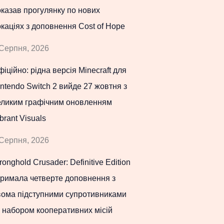
казав прогулянку по нових
каціях з доповнення Cost of Hope
Серпня, 2026
іційно: рідна версія Minecraft для
ntendo Switch 2 вийде 27 жовтня з
еликим графічним оновленням
brant Visuals
Серпня, 2026
ronghold Crusader: Definitive Edition
тримала четверте доповнення з
вома підступними супротивниками
 набором кооперативних місій