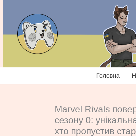
Перейти
до
вмісту
Головна
Н
Marvel Rivals повер
сезону 0: унікальн
хто пропустив стар