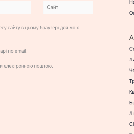
Н
Сайт
О
ресу сайту в цьому браузері для моїх
A
С
рі по email.
Л
си електронною поштою.
Ч
Т
Кв
Б
Л
Сі