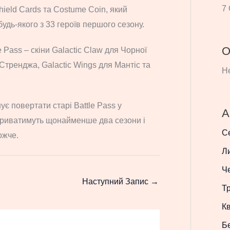
7 
hield Cards та Costume Coin, який
дь-якого з 33 героїв першого сезону.
О
 Pass – скіни Galactic Claw для Чорної
Стренджа, Galactic Wings для Мантіс та
Не
є повертати старі Battle Pass у
А
триватимуть щонайменше два сезони і
С
ожче.
Л
Ч
Наступний Запис
→
Т
Кв
Б