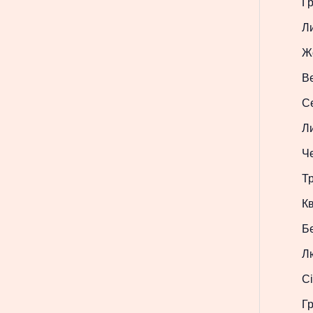
Г
Л
Ж
В
С
Л
Ч
Т
Кв
Б
Л
Сі
Г