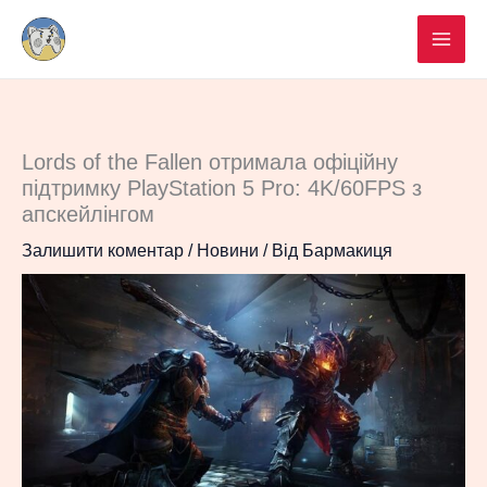
Перейти
до
вмісту
Lords of the Fallen отримала офіційну
підтримку PlayStation 5 Pro: 4K/60FPS з
апскейлінгом
Залишити коментар
/
Новини
/ Від
Бармакиця