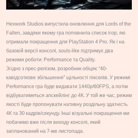
Hexwork Studios випустила оновлення для Lords of the
Fallen, завдяки якому гра поповнила список ігор, які
отримали покращення для PlayStation 4 Pro. Як і на
базовій версії консолі, souls-like підтримує два
режими роботи: Performance та Quality.
Згідно з прес-релізом, розробник обіцяє “40-
кавідсоткове збільшення” щільності пікселів. У режимі
Performance гра буде видавати 1440p/60FPS, а потім
відбуватиметься апскейлінг до 4К. У той же час, режим
якості буде пропонувати нативну роздільну здатність
4К та 30 кадрів/секунду. Інші візуальні покращення ми
побачимо вже після виходу консолі, який
запланований на 7-ме листопада.