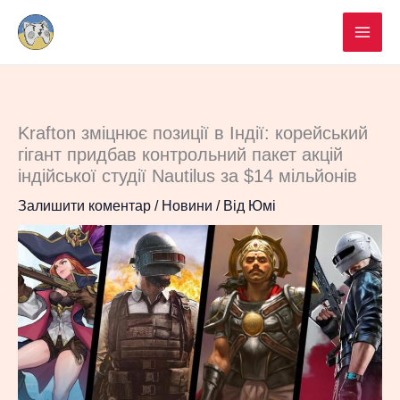
Перейти
до
вмісту
Krafton зміцнює позиції в Індії: корейський
гігант придбав контрольний пакет акцій
індійської студії Nautilus за $14 мільйонів
Залишити коментар
/
Новини
/ Від
Юмі