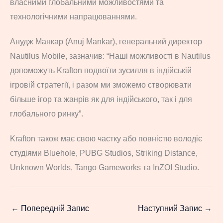
власними глобальними можливостями та
технологічними напрацюваннями.
Анудж Манкар (Anuj Mankar), генеральний директор
Nautilus Mobile, зазначив: “Наші можливості в Nautilus
допоможуть Krafton подвоїти зусилля в індійській
ігровій стратегії, і разом ми зможемо створювати
більше ігор та жанрів як для індійського, так і для
глобального ринку”.
Krafton також має свою частку або повністю володіє
студіями Bluehole, PUBG Studios, Striking Distance,
Unknown Worlds, Tango Gameworks та InZOI Studio.
←
Попередній Запис
Наступний Запис
→