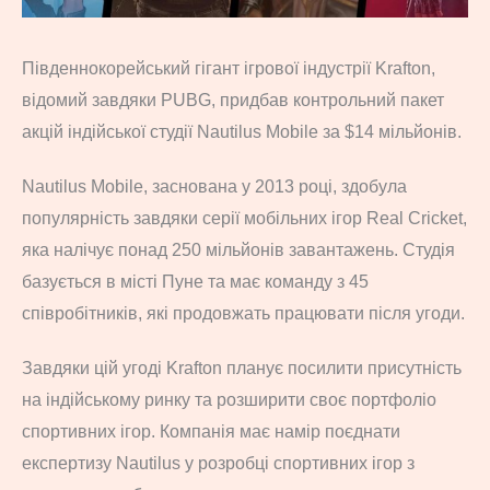
Південнокорейський гігант ігрової індустрії Krafton,
відомий завдяки PUBG, придбав контрольний пакет
акцій індійської студії Nautilus Mobile за $14 мільйонів.
Nautilus Mobile, заснована у 2013 році, здобула
популярність завдяки серії мобільних ігор Real Cricket,
яка налічує понад 250 мільйонів завантажень. Студія
базується в місті Пуне та має команду з 45
співробітників, які продовжать працювати після угоди.
Завдяки цій угоді Krafton планує посилити присутність
на індійському ринку та розширити своє портфоліо
спортивних ігор. Компанія має намір поєднати
експертизу Nautilus у розробці спортивних ігор з