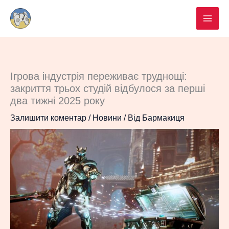
Перейти
до
вмісту
Ігрова індустрія переживає труднощі:
закриття трьох студій відбулося за перші
два тижні 2025 року
Залишити коментар
/
Новини
/ Від
Бармакиця