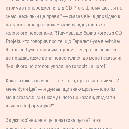
отримав попередження від CD Projekt, тому що… я не
знаю, наскільки це правд,” — сказав він, відповідаючи
на запитання про свою можливу відсутність як
головного персонажа. “Я думав, що бачив когось з CD
Projekt, хто говорив про те, що Геральт буде в Witcher
4, але не буде головним героєм. Тепер я не знаю, чи
це правда, адже вони повернулися до мене і сказали:
‘Ми нічого не оголошували, не говоріть нічого!'”
Кокл також зазначив: “Я не знаю, що з цього вийде. У
мене були ідеї — я думав, що знаю щось — а потім
мені сказали: ‘Ми нікому нічого не казали, звідки ти
взяв цю інформацію?'”
Звідки ж з’явилася ця початкова чутка? Кокл
припускає, що вона могла походити “з дуже старої