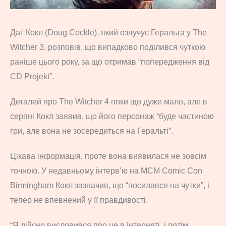
Даґ Кокл (Doug Cockle), який озвучує Геральта у The
Witcher 3, розповів, що випадково поділився чуткою
раніше цього року, за що отримав “попередження від
CD Projekt”.
Деталей про The Witcher 4 поки що дуже мало, але в
серпні Кокл заявив, що його персонаж “буде частиною
гри, але вона не зосередиться на Геральті”.
Цікава інформація, проте вона виявилася не зовсім
точною. У недавньому інтерв’ю на MCM Comic Con
Birmingham Кокл зазначив, що “посилався на чутки”, і
тепер не впевнений у її правдивості.
“Я дійсно висловився про це в Інтернеті, і потім