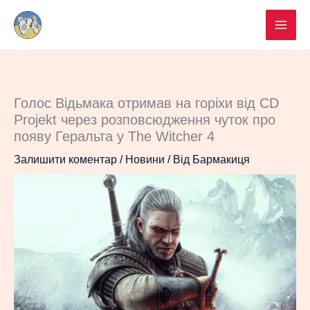
Перейти
до
вмісту
Голос Відьмака отримав на горіхи від CD
Projekt через розповсюдження чуток про
появу Геральта у The Witcher 4
Залишити коментар
/
Новини
/ Від
Бармакиця