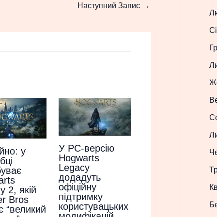
Наступний Запис
→
Л
Сі
Г
Л
Ж
В
С
Л
У PC-версію
йно: у
Ч
Hogwarts
бці
Legacy
буває
Т
додадуть
rts
офіційну
Кв
y 2, якій
підтримку
r Bros
Б
користувацьких
є “великий
модифікацій