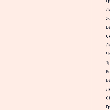
Г
Л
Ж
В
С
Л
Ч
Т
Кв
Б
Л
Сі
Г