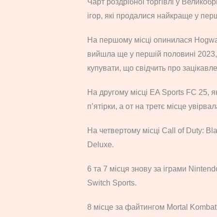
Чарт роздрібної торгівлі у Великоб
ігор, які продалися найкраще у пер
На першому місці опинилася Hogwars
вийшла ще у першій половині 2023,
купувати, що свідчить про зацікавл
На другому місці EA Sports FC 25, 
п’ятірки, а от на третє місце увірва
На четвертому місці Call of Duty: Bla
Deluxe.
6 та 7 місця знову за іграми Nintend
Switch Sports.
8 місце за файтингом Mortal Kombat 