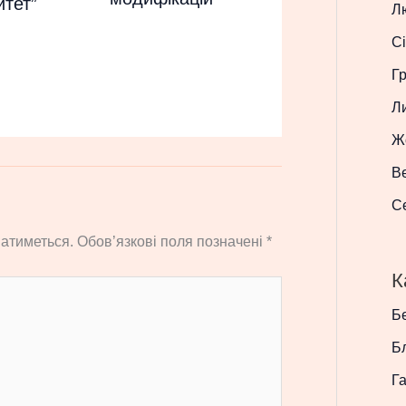
итет”
Л
Сі
Г
Л
Ж
В
С
атиметься.
Обов’язкові поля позначені
*
К
Бе
Б
Г