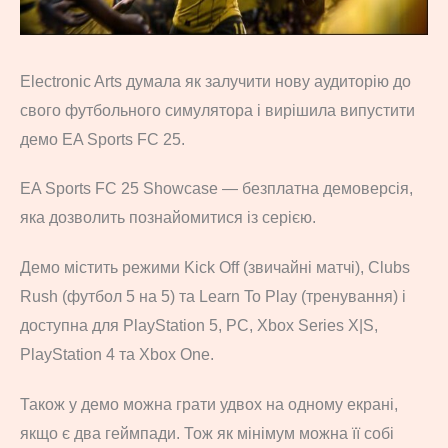
Electronic Arts думала як залучити нову аудиторію до
свого футбольного симулятора і вирішила випустити
демо EA Sports FC 25.
EA Sports FC 25 Showcase — безплатна демоверсія,
яка дозволить познайомитися із серією.
Демо містить режими Kick Off (звичайні матчі), Clubs
Rush (футбол 5 на 5) та Learn To Play (тренування) і
доступна для PlayStation 5, PC, Xbox Series X|S,
PlayStation 4 та Xbox One.
Також у демо можна грати удвох на одному екрані,
якщо є два геймпади. Тож як мінімум можна її собі