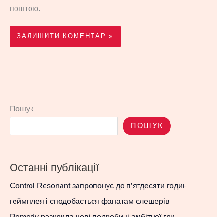
поштою.
Пошук
ПОШУК
Останні публікації
Control Resonant запропонує до п’ятдесяти годин
геймплея і сподобається фанатам слешерів —
Remedy розкрила нові подробиці амбітної гри