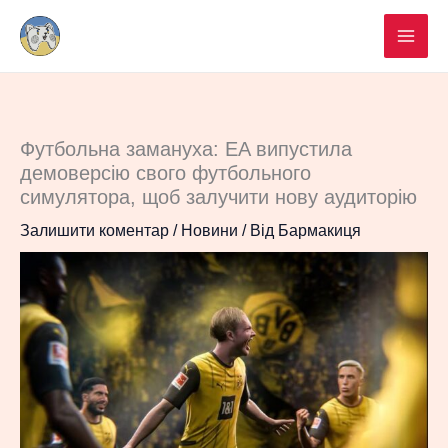
Перейти
до
вмісту
Футбольна замануха: EA випустила
демоверсію свого футбольного
симулятора, щоб залучити нову аудиторію
Залишити коментар
/
Новини
/ Від
Бармакиця