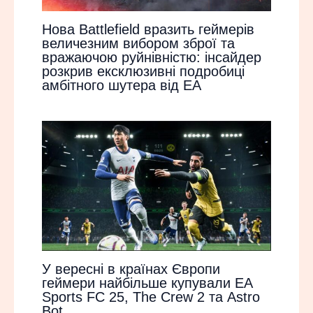
Нова Battlefield вразить геймерів
величезним вибором зброї та
вражаючою руйнівністю: інсайдер
розкрив ексклюзивні подробиці
амбітного шутера від EA
У вересні в країнах Європи
геймери найбільше купували EA
Sports FC 25, The Crew 2 та Astro
Bot