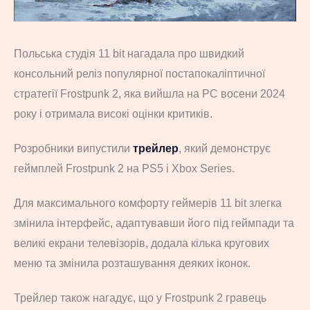
Польська студія 11 bit нагадала про швидкий
консольний реліз популярної постапокаліптичної
стратегії Frostpunk 2, яка вийшла на PC восени 2024
року і отримала високі оцінки критиків.
Розробники випустили
трейлер
, який демонструє
геймплей Frostpunk 2 на PS5 і Xbox Series.
Для максимального комфорту геймерів 11 bit злегка
змінила інтерфейс, адаптувавши його під геймпади та
великі екрани телевізорів, додала кілька кругових
меню та змінила розташування деяких іконок.
Трейлер також нагадує, що у Frostpunk 2 гравець