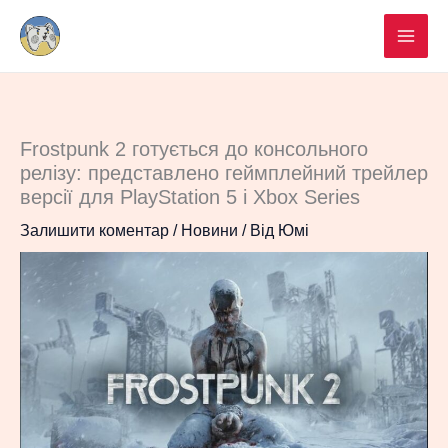
Перейти
до
вмісту
Frostpunk 2 готується до консольного
релізу: представлено геймплейний трейлер
версії для PlayStation 5 і Xbox Series
Залишити коментар
/
Новини
/ Від
Юмі