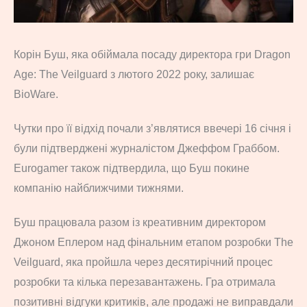
Корін Буш, яка обіймала посаду директора гри Dragon
Age: The Veilguard з лютого 2022 року, залишає
BioWare.
Чутки про її відхід почали з’являтися ввечері 16 січня і
були підтверджені журналістом Джеффом Граббом.
Eurogamer також підтвердила, що Буш покине
компанію найближчими тижнями.
Буш працювала разом із креативним директором
Джоном Еплером над фінальним етапом розробки The
Veilguard, яка пройшла через десятирічний процес
розробки та кілька перезавантажень. Гра отримала
позитивні відгуки критиків, але продажі не виправдали