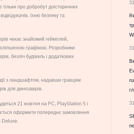
31
е тільки про добробут доісторичних
відвідувачів, їхню безпеку та
Re
т
W
мерів чекає знайомий геймплей,
поліпшеною графікою. Розробники
31
рів, безліч будівель і додаткових
В
Ev
дії з ландшафтом, надавши гравцям
па
рів для динозаврів.
гл
31
будеться 21 жовтня на PC, PlayStation 5 і
ується оформити попереднє замовлення
S
 Deluxe.
пе