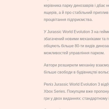
керівника парку динозаврів і дбає н
ящерів, а й про стабільний приплив 
процвітання підприємства.
У Jurassic World Evolution 3 на гей
збагачений новими механіками та 
обіцяють більше 80-ти видів динозав
можливостей управління парком.
Автори розширили механіку взаємо
більше свободи в будівництві вольє
Реліз Jurassic World Evolution 3 від
Xbox Series. Покупцям вже пропон
гри у двох виданнях: стандартному і