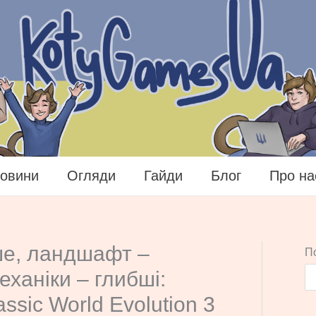
овини
Огляди
Гайди
Блог
Про на
ше, ландшафт –
П
еханіки – глибші:
ssic World Evolution 3