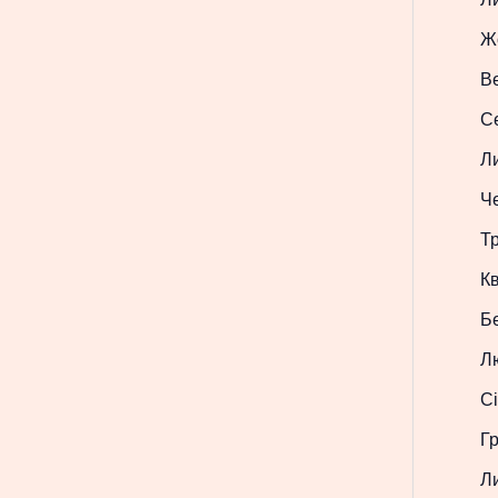
Ж
В
С
Л
Ч
Т
Кв
Б
Л
Сі
Г
Л