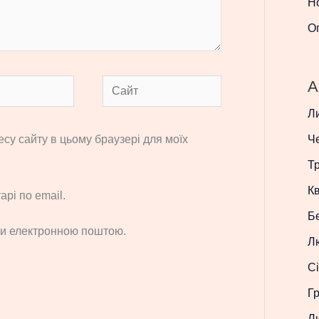
Н
О
A
Сайт
Л
ресу сайту в цьому браузері для моїх
Ч
Т
Кв
рі по email.
Б
си електронною поштою.
Л
Сі
Г
Л