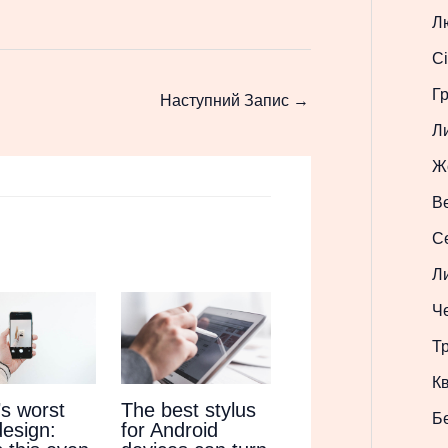
Л
Сі
Г
Наступний Запис
→
Л
Ж
В
С
Л
Ч
Т
Кв
’s worst
The best stylus
Б
design:
for Android