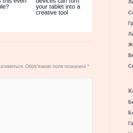
 this even
devices can turn
Л
ble?
your tablet into a
creative tool
Сі
Г
Л
Ж
В
С
атиметься.
Обов’язкові поля позначені
*
К
Бе
Б
Г