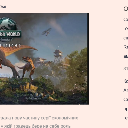
Юмі
О
Co
п’
с
R
ам
31
К
Am
Cr
п
увала нову частину серії економічних
ге
, у якій гравець бере на себе роль