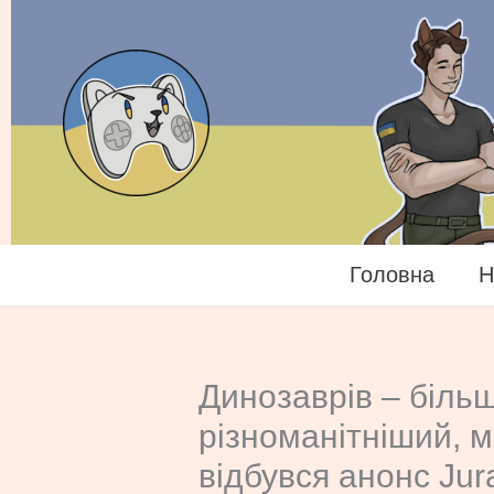
Перейти
до
вмісту
Головна
Н
Динозаврів – біль
різноманітніший, м
відбувся анонс Jura