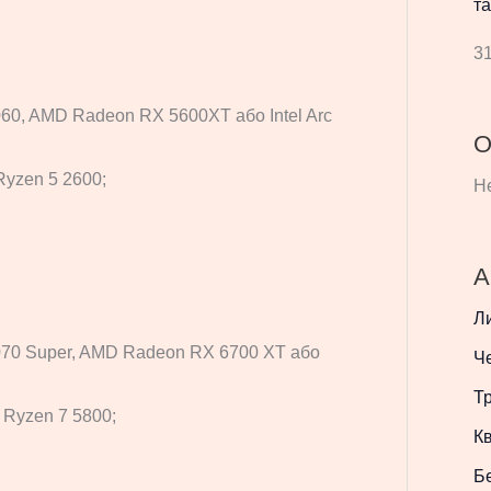
та
31
060, AMD Radeon RX 5600XT або Intel Arc
О
Ryzen 5 2600;
Не
А
Л
070 Super, AMD Radeon RX 6700 XT або
Ч
Т
 Ryzen 7 5800;
Кв
Б