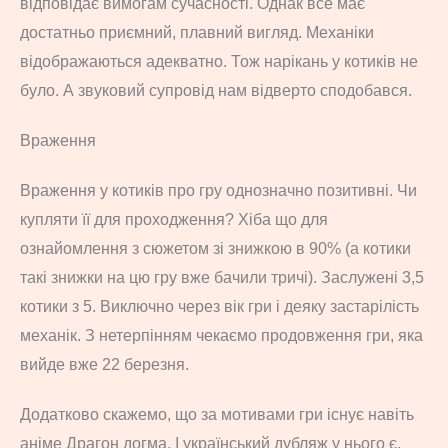
відповідає вимогам сучасності. Однак все має
достатньо приємний, плавний вигляд. Механіки
відображаються адекватно. Тож нарікань у котиків не
було. А звуковий супровід нам відверто сподобався.
Враження
Враження у котиків про гру однозначно позитивні. Чи
купляти її для проходження? Хіба що для
ознайомлення з сюжетом зі знижкою в 90% (а котики
такі знижки на цю гру вже бачили тричі). Заслужені 3,5
котики з 5. Виключно через вік гри і деяку застарілість
механік. З нетерпінням чекаємо продовження гри, яка
вийде вже 22 березня.
Додатково скажемо, що за мотивами гри існує навіть
аніме Драгон догма. І український дубляж у нього є.