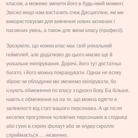
класом, а можемо змінити його в будь-який момент.
Звісно якщо нам вистачить очок Дисципліни, які ми
використовуємо для вивчення нових активних і
пасивних умінь, а також для зміни класу (професії).
Зрозуміло, що кожен клас має свій унікальний
геймплей, але додатково до цього маємо ще й
унікальне екіпірування. Доречі, його тут достатньо
багато, і його можна покращувати. Однак не всяку
зброю чи обладунки ми зможемо екіпірувати, бо
існують обмеження по класу з одного боку. Ба більше,
навіть є обмеження на на те, що можна одягти в
залежності від статі вашого персонажа. А це після
веселих прогулянок чоловічих персонажів в спідниці
або сукні в серіях фолаут або зе елдер скроллс
сприймається…. незвично.