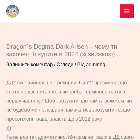
Перейти
до
вмісту
Dragon`s Dogma Dark Arisen – чому ти
захочеш її купити в 2024 (зі знижкою)
Залишити коментар
/
Огляди
/ Від
adminhq
ДД2 вже вийшло і б’є рекорди. І що? І зрозуміло, що
спати не дає питання, а чи треба терміново грати в
першу частину? Щоб зрозуміти, що там із сюжетом, чи
не будемо ми як лошари намагатись зрозуміти те, що
просвітлені гравці знають ще з 2012 року.
)))
Та не все так драматично. Ми самі не грали в ДД свого