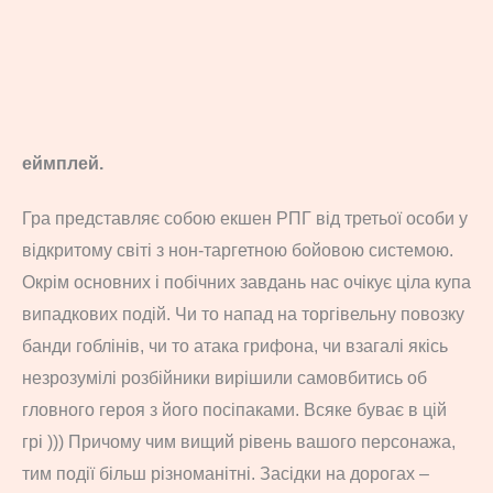
еймплей.
Гра представляє собою екшен РПГ від третьої особи у
відкритому світі з нон-таргетною бойовою системою.
Окрім основних і побічних завдань нас очікує ціла купа
випадкових подій. Чи то напад на торгівельну повозку
банди гоблінів, чи то атака грифона, чи взагалі якісь
незрозумілі розбійники вирішили самовбитись об
гловного героя з його посіпаками. Всяке буває в цій
грі ))) Причому чим вищий рівень вашого персонажа,
тим події більш різноманітні. Засідки на дорогах –