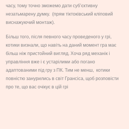
часу, тому точно зможемо дати суб’єктивну
незатьмарену думку. (прям тіктоківський кліповий
виснажуючий монтаж).
Більш того, після певного часу проведеного у грі,
котики визнали, що навіть на даний момент гра має
більш ніж пристойний вигляд. Хоча ряд механік і
управління вже і є устарілими або погано
адаптованими під гру з ПК. Тим не менш, котики
повністю занурились в світ Грансіса, щоб розповісти
про те, що вас очікує в цій грі