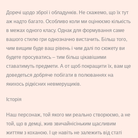
Доречі щодо зброї і обладунків. Не скажемо, що їх тут
аж надто багато. Особливо коли ми оцінюємо кількість
в межах одного класу. Однак для формування саме
вашого стилю гри однозначно вистачить. Більш того,
чим вищим буде ваш рівень і чим далі по сюжету ви
будете просуватись – тим більш цікавішими
ставатимуть предмети. А от щоб покращити їх, вам ще
доведеться добряче побігати в полюваннях на
якихось рідкісних невмерущиків.
Історія
Наш персонаж, той якого ми реально створюємо, а не
той, що в демці, жив звичайнісіньким щасливим
життям з коханою. І це навіть не залежить від статі