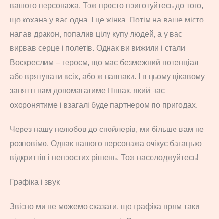
вашого персонажа. Тож просто приготуйтесь до того,
що кохана у вас одна. І це жінка. Потім на ваше місто
напав дракон, попалив цілу купу людей, а у вас
вирвав серце і полетів. Однак ви вижили і стали
Воскреслим – героєм, що має безмежний потенціал
або врятувати всіх, або ж навпаки. І в цьому цікавому
занятті нам допомагатиме Пішак, який нас
охоронятиме і взагалі буде партнером по пригодах.
Через нашу нелюбов до спойлерів, ми більше вам не
розповімо. Однак нашого персонажа очікує багацько
відкриттів і непростих рішень. Тож насолоджуйтесь!
Графіка і звук
Звісно ми не можемо сказати, що графіка прям таки