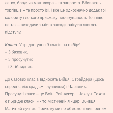
легко, бродяча мантикора – та запросто. Вбивають
торгівців – та просто ізі. І все це однозначно додає грі
колориту і легкого присмаку неочікуваності. Точніше
не так – виходячи з міста завжди очікуєш якогось
підступу.
Класи
. У грі доступно 9 класів на вибір^
– 3 базових,
– 3 просунутих
– і 3 гібридних.
До базових класів відносять Бійця, Страйдера (щось
середнє між крадієм і лучником) і Чарівника.
Просунуті класи – це Воїн, Рейнджер, і Чаклун. Також
є гібридні класи. Як то Містичний Лицар, Вбивця і
Магічний лучник. Причому ми не обмежені лиш одним