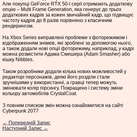
Але покупці GeForce RTX 50-ї серії отримають додаткову
опцію – Multi Frame Generation, яка генерує до трьох
додаткових кадрів за кожен звичайний кадр, що підвищує
частоту кадрів до 8 разів порівняно з класичним
рендерингом.
На Xbox Series виправлені проблеми з фоторежимом і
відображенням знімків, які зроблені за допомогою нього,
а також додали нові опції фоторежиму, наприклад, у кадрі
можна розмістити Адама Смешера (Adam Smasher) або
кішку Nibbles.
Також розробники додали кілька нових можливостей у
редакторі персонажів, деякі його розділи стали
зручнішими у використанні, а гравці тепер можуть
змінювати колір пірсингу. Покращено і систему зміни
кольору автомобілів CrystalCoat.
З повним списком змін можна ознайомитися на сайті
Cyberpunk 2077
←
Попередній Запис
Наступний Запис
→