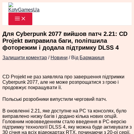
Перейти
до
вмісту
Для Cyberpunk 2077 вийшов патч 2.21: CD
Projekt виправила баги, поліпшила
фоторежим і додала підтримку DLSS 4
Залишити коментар
/
Новини
/ Від
Бармакиця
CD Projekt не раз заявляла про завершення підтримки
Cyberpunk 2077, але не може розпрощатися з грою і
продовжує покращувати її.
Польські розробники випустили черговий патч.
В оновленні 2.21, яке доступне на PC та консолях, було
виправлено низку багів і додано кілька нових опцій.
Головним нововведенням стало введення в PC-версію
підтримку технології DLSS 4, яку можна буде активувати з
30 січня на всіх відеокартах RTX, починаючи з 20-ої серії.