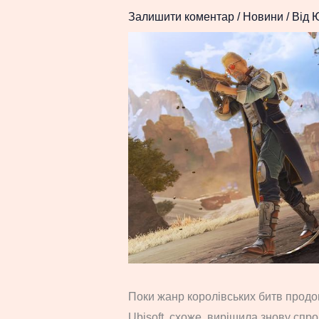
Залишити коментар
/
Новини
/ Від
Поки жанр королівських битв продов
Ubisoft, схоже, вирішила знову спро