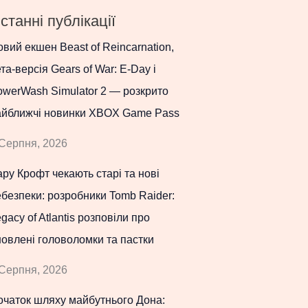
станні публікації
вий екшен Beast of Reincarnation,
та-версія Gears of War: E-Day і
werWash Simulator 2 — розкрито
айближчі новинки XBOX Game Pass
Серпня, 2026
ру Крофт чекають старі та нові
безпеки: розробники Tomb Raider:
gacy of Atlantis розповіли про
овлені головоломки та пастки
Серпня, 2026
очаток шляху майбутнього Дона: