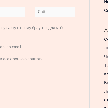
Н
Сайт
О
ресу сайту в цьому браузері для моїх
A
С
рі по email.
Л
Ч
си електронною поштою.
Т
Кв
Б
Л
Сі