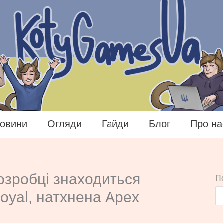
овини
Огляди
Гайди
Блог
Про на
розробці знаходиться
П
Royal, натхнена Apex