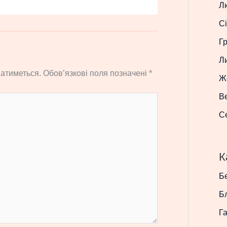
Л
Сі
Г
Л
атиметься.
Обов’язкові поля позначені
*
Ж
В
С
К
Бе
Б
Г