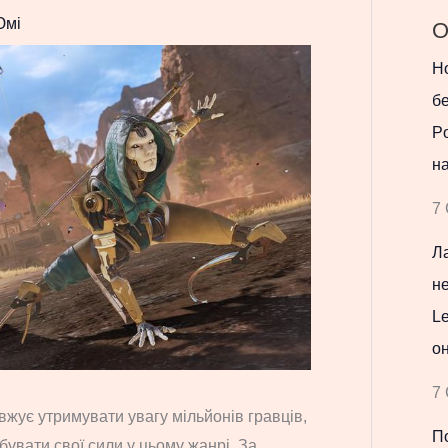
Юмі
О
Но
бе
Po
н
7 
Ла
не
Le
он
7 
жує утримувати увагу мільйонів гравців,
П
бувати свої сили у цьому жанрі. За