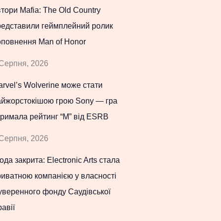
тори Mafia: The Old Country
редставили геймплейний ролик
оповнення Man of Honor
Серпня, 2026
rvel’s Wolverine може стати
айжорстокішою грою Sony — гра
римала рейтинг “M” від ESRB
Серпня, 2026
ода закрита: Electronic Arts стала
иватною компанією у власності
уверенного фонду Саудівської
авії