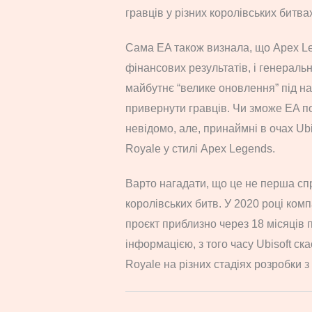
гравців у різних королівських битв
Сама EA також визнала, що Apex L
фінансових результатів, і генерал
майбутнє “велике оновлення” під на
привернути гравців. Чи зможе EA 
невідомо, але, принаймні в очах Ubis
Royale у стилі Apex Legends.
Варто нагадати, що це не перша спр
королівських битв. У 2020 році ком
проєкт приблизно через 18 місяців п
інформацією, з того часу Ubisoft ск
Royale на різних стадіях розробки з