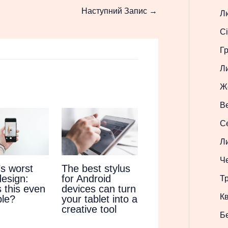
Наступний Запис
→
Л
Сі
Г
Л
Ж
В
С
Л
Ч
’s worst
The best stylus
design:
for Android
Т
 this even
devices can turn
Кв
ble?
your tablet into a
creative tool
Б