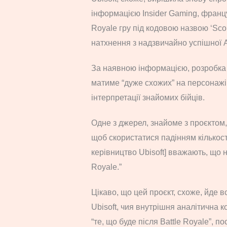
інформацією Insider Gaming, францу
Royale гру під кодовою назвою ‘Scou
натхнення з надзвичайно успішної 
За наявною інформацією, розробка г
матиме “дуже схожих” на персонажі
інтерпретації знайомих бійців.
Одне з джерел, знайоме з проєктом,
щоб скористатися падінням кількост
керівництво Ubisoft] вважають, що н
Royale.”
Цікаво, що цей проєкт, схоже, йде 
Ubisoft, чия внутрішня аналітична
“те, що буде після Battle Royale”, 