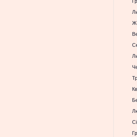
Г
Л
Ж
В
С
Л
Ч
Т
Кв
Б
Л
Сі
Г