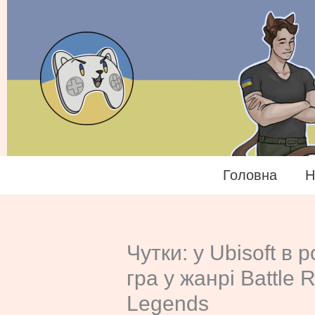
Перейти
до
вмісту
Головна
Н
Чутки: у Ubisoft в 
гра у жанрі Battle 
Legends