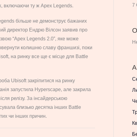
7 
ах, включаючи ту ж Apex Legends.
egends більше не демонструє бажаних
О
ьний директор Ендрю Вілсон заявив про
звою “Apex Legends 2.0”, яке може
Не
повернути колишню славу франшизі, поки
oft, на ринку все ще є місце для Battle
А
С
оба Ubisoft закріпитися на ринку
панія запустила Hyperscape, але закрила
Л
ісля релізу. За інсайдерською
Ч
асувала близько десятка інших Battle
Т
 тих чи інших причин.
Кв
Б