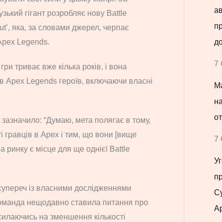
ав
зький гігант розробляє нову Battle
п
t’, яка, за словами джерел, черпає
д
Apex Legends.
7 
ри триває вже кілька років, і вона
в Apex Legends героїв, включаючи власні
Ma
н
от
 зазначило: “Думаю, мета полягає в тому,
і гравців в Apex і тим, що вони [вище
7 
а ринку є місце для ще однієї Battle
Уг
пр
всупереч із власними дослідженнями
С
 команда нещодавно ставила питання про
Ар
посилаючись на зменшення кількості