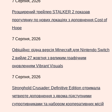
7 Серпня, 2026
Розширений трейлер STALKER 2 показав
прогулянку по нових локаціях з доповнення Cost of
Hope
7 Серпня, 2026
Офіційно: рідна версія Minecraft для Nintendo Switch
2 вийде 27 жовтня з великим графічним
оновленням Vibrant Visuals
7 Серпня, 2026
Stronghold Crusader: Definitive Edition отримала
четверте доповнення з двома підступними
супротивниками та набором кооперативних місій