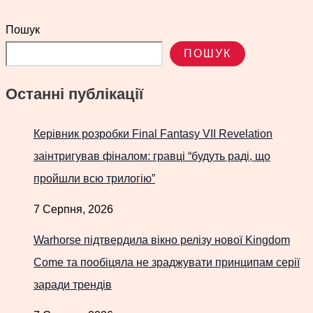
Пошук
ПОШУК
Останні публікації
Керівник розробки Final Fantasy VII Revelation
заінтригував фіналом: гравці “будуть раді, що
пройшли всю трилогію”
7 Серпня, 2026
Warhorse підтвердила вікно релізу нової Kingdom
Come та пообіцяла не зраджувати принципам серії
заради трендів