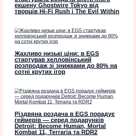
екшену Ghostwire Tokyo від
творців Hi-Fi Rush і The Evil Within
Жахливо низькі ціни: в EGS
стартував хелловінський
розпродаж зі знижками до 80% на
сотні крутих ігор
Різдвяна роздача в EGS порадує
геймерів — серед подарунків
Detroit: Become Human, Mortal
Kombat 11, Terraria та RDR2