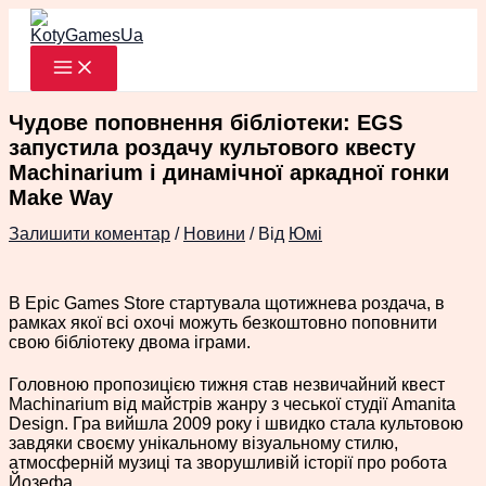
Перейти
до
вмісту
Чудове поповнення бібліотеки: EGS
запустила роздачу культового квесту
Machinarium і динамічної аркадної гонки
Make Way
Залишити коментар
/
Новини
/ Від
Юмі
В Epic Games Store стартувала щотижнева роздача, в
рамках якої всі охочі можуть безкоштовно поповнити
свою бібліотеку двома іграми.
Головною пропозицією тижня став незвичайний квест
Machinarium від майстрів жанру з чеської студії Amanita
Design. Гра вийшла 2009 року і швидко стала культовою
завдяки своєму унікальному візуальному стилю,
атмосферній музиці та зворушливій історії про робота
Йозефа.