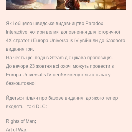
Як і обіцяло шведське видавництво Paradox
Interactive, чотири великі доповнення для історичної
4X-стратегії Europa Universalis IV увійшли до базового
видання гри.
На честь цієї події в Steam діє цікава пропозиція.
До вечора 23 жовтня всі охочі можуть провести в
Europa Universalis IV необмежену кількість часу
безкоштовно!
Йдеться тільки про базове видання, до якого тепер
входять і такі DLC:
Rights of Man;
Art of War;