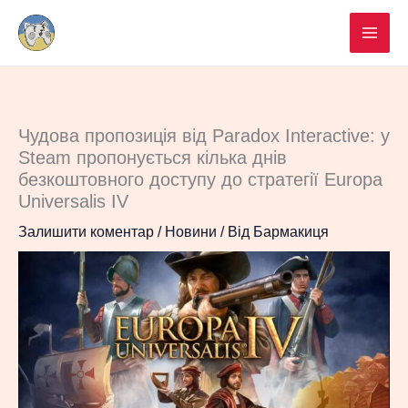
Перейти
до
вмісту
Чудова пропозиція від Paradox Interactive: у
Steam пропонується кілька днів
безкоштовного доступу до стратегії Europa
Universalis IV
Залишити коментар
/
Новини
/ Від
Бармакиця