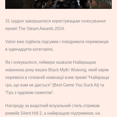
31 грудня завершилося користувацьке голосування
премії The Steam Awards 2024.
Valve вже підбила підсумки і повідомила переможців
в одинадцяти категоріях.
Як і очікувалося, геймери назвали Найкращою
новинкою року екшен Black Myth: Wukong, який окрім
перемоги в головній номінації взяв премії “Найкраща
гра, що вам не дається” (Best Game You Suck At) та
“Гра з чудовим сюжетом”.
Нагороду за видатний візуальний стиль отримав
ремейк Silent Hill 2, а найкращою підтримкою, на