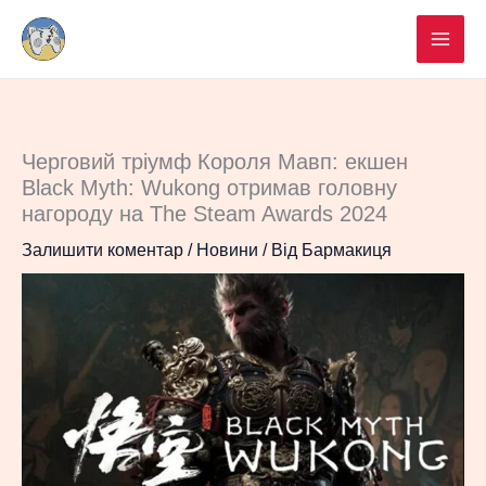
Перейти
до
вмісту
Черговий тріумф Короля Мавп: екшен
Black Myth: Wukong отримав головну
нагороду на The Steam Awards 2024
Залишити коментар
/
Новини
/ Від
Бармакиця