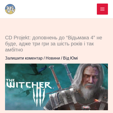
Перейти
до
вмісту
CD Projekt: доповнень до “Відьмака 4” не
буде, адже три гри за шість років і так
амбітно
Залишити коментар
/
Новини
/ Від
Юмі