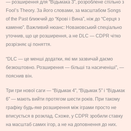
— розширення для “Відьмака 3”, розроблене спільно з
Fool’s Theory. За його словами, за масштабом Songs
of the Past ближчий до “Крові і Вина”, ніж до “Серця з
каменю”. Важливий нюанс: Новаковський спеціально
уточнив, що це розширення, а не DLC — CDPR чітко
розрізняє ці поняття.
“DLC — це менші додатки, які ми зазвичай даємо
безкоштовно. Розширення — більші та насиченіші”, —
пояснив він.
Три гри нової саги — “Відьмак 4”, “Відьмак 5” і “Відьмак
6” — мають вийти протягом шести років. При такому
графіку будь-яке розширення між іграми просто не
вписується в розклад. Схоже, у CDPR зробили ставку
на масштаб самих ігор, а не на доповнення до них.