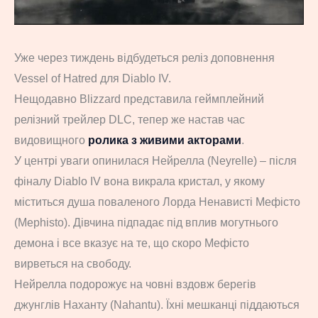
Уже через тиждень відбудеться реліз доповнення
Vessel of Hatred для Diablo IV.
Нещодавно Blizzard представила геймплейний
релізний трейлер DLC, тепер же настав час
видовищного
ролика з живими акторами
.
У центрі уваги опинилася Нейрелла (Neyrelle) – після
фіналу Diablo IV вона викрала кристал, у якому
міститься душа поваленого Лорда Ненависті Мефісто
(Mephisto). Дівчина підпадає під вплив могутнього
демона і все вказує на те, що скоро Мефісто
вирветься на свободу.
Нейрелла подорожує на човні вздовж берегів
джунглів Наханту (Nahantu). Їхні мешканці піддаються