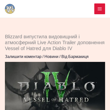
Перейти
до
вмісту
Blizzard випустила видовищний і
атмосферний Live Action Trailer доповнення
Vessel of Hatred для Diablo IV
Залишити коментар
/
Новини
/ Від
Бармакиця