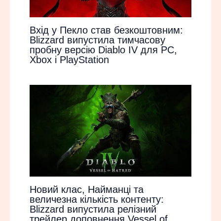
Вхід у Пекло став безкоштовним:
Blizzard випустила тимчасову
пробну версію Diablo IV для PC,
Xbox і PlayStation
Новий клас, Найманці та
величезна кількість контенту:
Blizzard випустила релізний
трейлер доповнення Vessel of