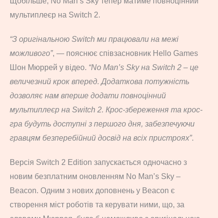
Щобільше, No Man’s Sky тепер матиме повноцінний
мультиплеєр на Switch 2.
“З оригінальною Switch ми працювали на межі
можливого”
, — пояснює співзасновник Hello Games
Шон Мюррей у відео.
“No Man’s Sky на Switch 2 – це
величезний крок вперед. Додаткова потужність
дозволяє нам вперше додати повноцінний
мультиплеєр на Switch 2. Крос-збереження та крос-
гра будуть доступні з першого дня, забезпечуючи
гравцям безперебійний досвід на всіх пристроях”
.
Версія Switch 2 Edition запускається одночасно з
новим безплатним оновленням No Man’s Sky –
Beacon. Одним з нових доповнень у Beacon є
створення міст роботів та керувати ними, що, за