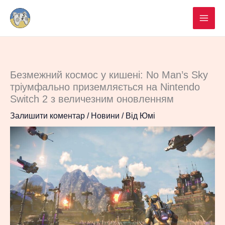
Перейти
до
вмісту
Безмежний космос у кишені: No Man’s Sky
тріумфально приземляється на Nintendo
Switch 2 з величезним оновленням
Залишити коментар
/
Новини
/ Від
Юмі