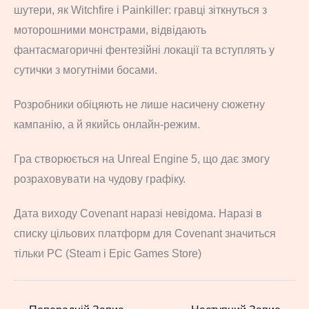
шутери, як Witchfire і Painkiller: гравці зіткнуться з
моторошними монстрами, відвідають
фантасмагоричні фентезійні локації та вступлять у
сутички з могутніми босами.
Розробники обіцяють не лише насичену сюжетну
кампанію, а й якийсь онлайн-режим.
Гра створюється на Unreal Engine 5, що дає змогу
розраховувати на чудову графіку.
Дата виходу Covenant наразі невідома. Наразі в
списку цільових платформ для Covenant значиться
тільки PC (Steam і Epic Games Store)