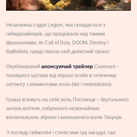
Незалежна студія Legion, яка складається з
геймдизайнерів, що працювали над такими
франшизами, як Call of Duty, DOOM, Destiny і
Battlefield, представила свій дебютний проєкт.
Опублікований
анонсуючий трейлер
Covenant –
похмурого шутера від першої особи в готичному
сеттингу з елементами souls-like і metroidvania.
Гравці візьмуть на себе роль Посланця – брутального
ангела-воїтеля, озброєного незвичайною
вогнепальною зброєю і виконуючого волю Творців.
З погляду геймплея і стилістики гра нагадує такі