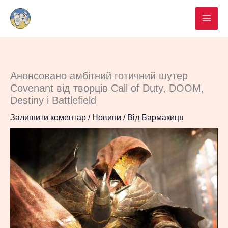
Перейти
до
вмісту
Анонсовано амбітний готичний шутер
Covenant від творців Call of Duty, DOOM,
Destiny і Battlefield
Залишити коментар
/
Новини
/ Від
Бармакиця