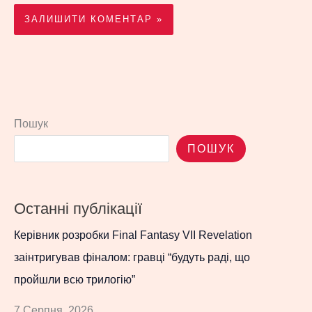
Пошук
ПОШУК
Останні публікації
Керівник розробки Final Fantasy VII Revelation
заінтригував фіналом: гравці “будуть раді, що
пройшли всю трилогію”
7 Серпня, 2026