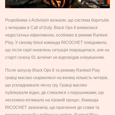
Розробники з Activision визнали, що система боротьби
з читерами в Call of Duty: Black Ops 6 виявилася
недостатньо ефективною, особливо в режимі Ranked
Play. У своєму блозі команда RICOCHET повідомила,
що після серії оновлень ситуація покращилася, але на
старті сезону 01 античит не відповідав очікуванням.
Після запуску Black Ops 6 та режиму Ranked Play
гравці масово скаржилися на велику кількість читерів,
що ускладнювало чесну гру. Гравці масово
публікували відео, де стикалися з порушниками, що
негативно впливало на ігровий процес. Команда
RICOCHET зазначила, що прагнення до слави та
високих позицій у рейтингах робить Ranked Play