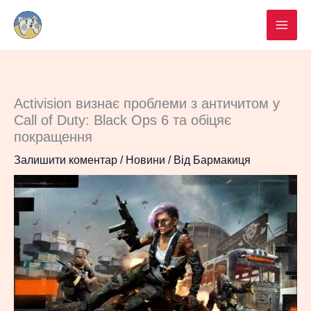
Перейти
до
вмісту
Activision визнає проблеми з античитом у
Call of Duty: Black Ops 6 та обіцяє
покращення
Залишити коментар
/
Новини
/ Від
Бармакиця