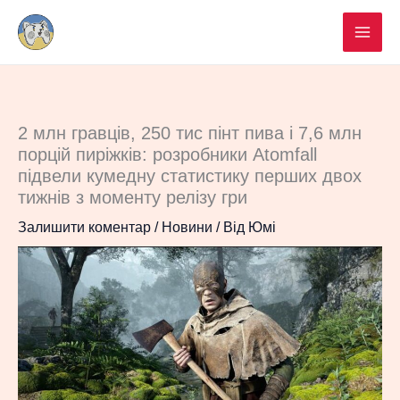
Перейти
до
вмісту
2 млн гравців, 250 тис пінт пива і 7,6 млн
порцій пиріжків: розробники Atomfall
підвели кумедну статистику перших двох
тижнів з моменту релізу гри
Залишити коментар
/
Новини
/ Від
Юмі