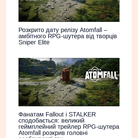
Розкрито дату релізу Atomfall –
амбітного RPG-шутера від творців
Sniper Elite
Фанатам Fallout і STALKER
сподобається: великий
геймплейний трейлер RPG-шутера
Atomfall розкрив головні