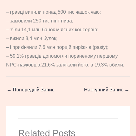
– гравці випили понад 500 тис чашок чаю;
– замовили 250 тис пінт пива;
– з’їли 14,1 млн банок м’ясних консервів;
– вжили 8,4 млн булок;
– і прикінчили 7,6 млн порцій пиріжків (pasty);
– 59.1% гравців допомогли пораненому першому
NPC-науковцю,21.6% залякали його, а 19.3% вбили.
←
Попередній Запис
Наступний Запис
→
Related Posts