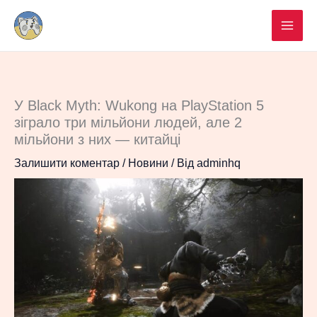
Перейти
до
вмісту
У Black Myth: Wukong на PlayStation 5
зіграло три мільйони людей, але 2
мільйони з них — китайці
Залишити коментар
/
Новини
/ Від
adminhq