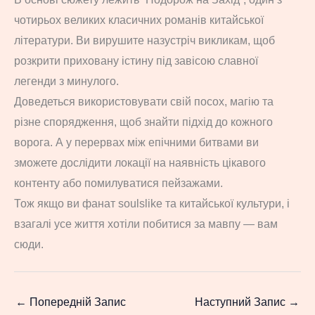
чотирьох великих класичних романів китайської
літератури. Ви вирушите назустріч викликам, щоб
розкрити приховану істину під завісою славної
легенди з минулого.
Доведеться використовувати свій посох, магію та
різне спорядження, щоб знайти підхід до кожного
ворога. А у перервах між епічними битвами ви
зможете дослідити локації на наявність цікавого
контенту або помилуватися пейзажами.
Тож якщо ви фанат soulslike та китайської культури, і
взагалі усе життя хотіли побитися за мавпу — вам
сюди.
←
Попередній Запис
Наступний Запис
→