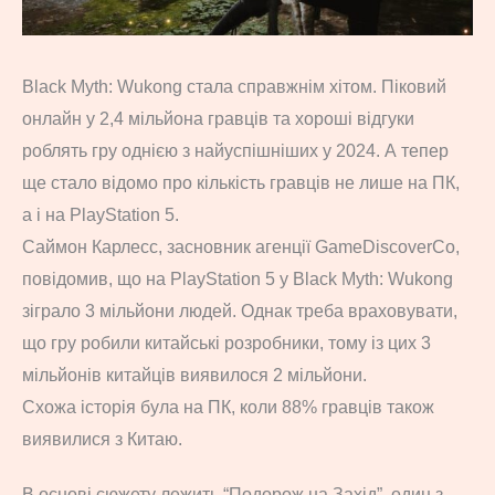
Black Myth: Wukong стала справжнім хітом. Піковий
онлайн у 2,4 мільйона гравців та хороші відгуки
роблять гру однією з найуспішніших у 2024. А тепер
ще стало відомо про кількість гравців не лише на ПК,
а і на PlayStation 5.
Саймон Карлесс, засновник агенції GameDiscoverCo,
повідомив, що на PlayStation 5 у Black Myth: Wukong
зіграло 3 мільйони людей. Однак треба враховувати,
що гру робили китайські розробники, тому із цих 3
мільйонів китайців виявилося 2 мільйони.
Схожа історія була на ПК, коли 88% гравців також
виявилися з Китаю.
В основі сюжету лежить “Подорож на Захід”, один з