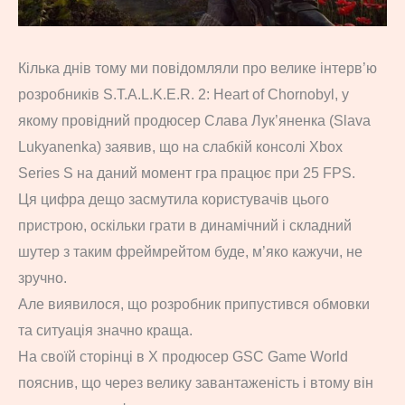
Кілька днів тому ми повідомляли про велике інтерв’ю
розробників S.T.A.L.K.E.R. 2: Heart of Chornobyl, у
якому провідний продюсер Слава Лук’яненка (Slava
Lukyanenka) заявив, що на слабкій консолі Xbox
Series S на даний момент гра працює при 25 FPS.
Ця цифра дещо засмутила користувачів цього
пристрою, оскільки грати в динамічний і складний
шутер з таким фреймрейтом буде, м’яко кажучи, не
зручно.
Але виявилося, що розробник припустився обмовки
та ситуація значно краща.
На своїй сторінці в X продюсер GSC Game World
пояснив, що через велику завантаженість і втому він