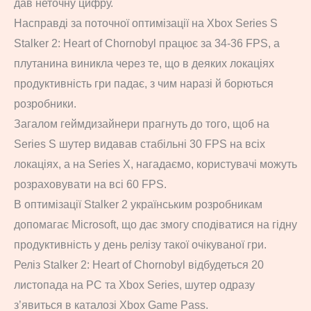
дав неточну цифру.
Насправді за поточної оптимізації на Xbox Series S
Stalker 2: Heart of Chornobyl працює за 34-36 FPS, а
плутанина виникла через те, що в деяких локаціях
продуктивність гри падає, з чим наразі й борються
розробники.
Загалом геймдизайнери прагнуть до того, щоб на
Series S шутер видавав стабільні 30 FPS на всіх
локаціях, а на Series X, нагадаємо, користувачі можуть
розраховувати на всі 60 FPS.
В оптимізації Stalker 2 українським розробникам
допомагає Microsoft, що дає змогу сподіватися на гідну
продуктивність у день релізу такої очікуваної гри.
Реліз Stalker 2: Heart of Chornobyl відбудеться 20
листопада на PC та Xbox Series, шутер одразу
з’явиться в каталозі Xbox Game Pass.