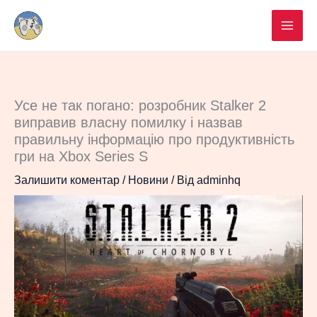
Перейти
до
вмісту
Усе не так погано: розробник Stalker 2
виправив власну помилку і назвав
правильну інформацію про продуктивність
гри на Xbox Series S
Залишити коментар
/
Новини
/ Від
adminhq