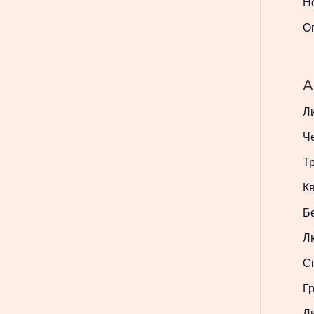
Н
О
A
Л
Ч
Т
Кв
Б
Л
Сі
Г
Л