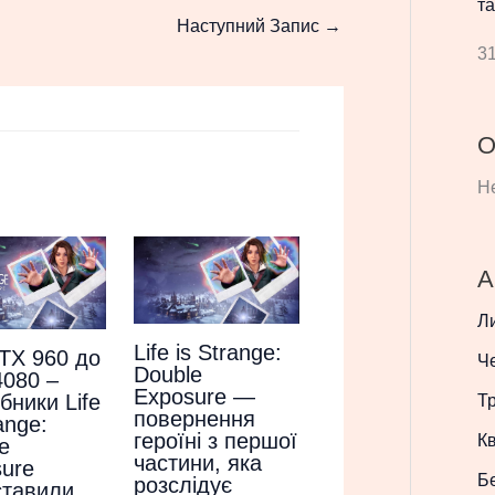
та
Наступний Запис
→
31
О
Не
А
Л
Life is Strange:
TX 960 до
Ч
Double
080 –
Exposure ―
бники Life
Т
повернення
ange:
героїні з першої
Кв
e
частини, яка
ure
Б
розслідує
ставили