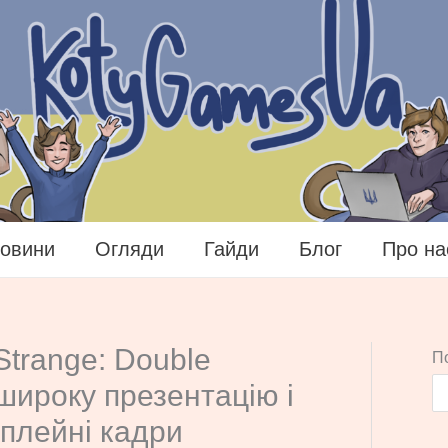
овини
Огляди
Гайди
Блог
Про на
Strange: Double
П
широку презентацію і
мплейні кадри