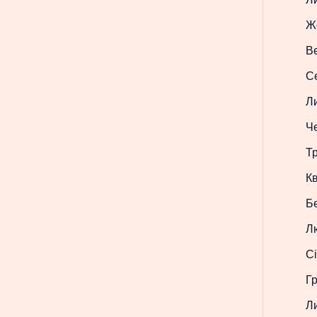
Ж
В
С
Л
Ч
Т
Кв
Б
Л
Сі
Г
Л