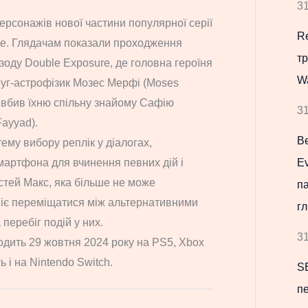
31
ерсонажів нової частини популярної серії
Re
nge. Глядачам показали проходження
т
ізоду Double Exposure, де головна героїня
W
друг-астрофізик Мозес Мерфі (Moses
о вбив їхню спільну знайому Сафію
31
Fayyad).
В
ему вибору реплік у діалогах,
мартфона для вчинення певних дій і
Ev
тей Макс, яка більше не може
па
уміє переміщатися між альтернативними
гл
перебіг подій у них.
31
ходить 29 жовтня 2024 року на PS5, Xbox
ь і на Nintendo Switch.
S
пе