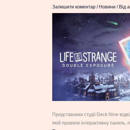
Залишити коментар
/
Новини
/ Від
a
Представники студії Deck Nine від
якій провели інтерактивну панель, 