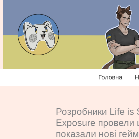
Перейти
до
вмісту
Головна
Н
Розробники Life is 
Exposure провели 
показали нові гей