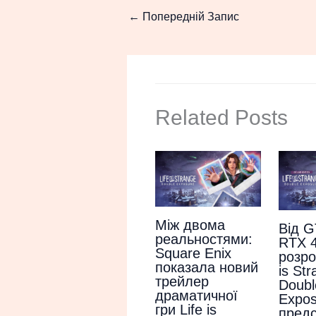
←
Попередній Запис
Related Posts
Між двома
Від G
реальностями:
RTX 4
Square Enix
розро
показала новий
is Str
трейлер
Doubl
драматичної
Expos
гри Life is
пред