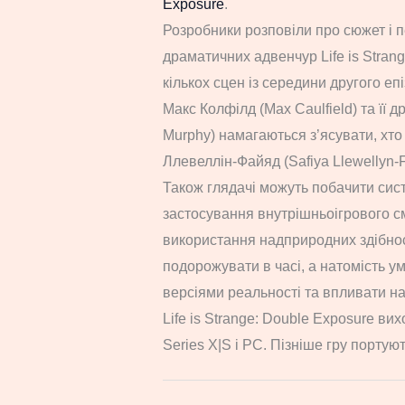
Exposure
.
Розробники розповіли про сюжет і п
драматичних адвенчур Life is Stra
кількох сцен із середини другого еп
Макс Колфілд (Max Caulfield) та її 
Murphy) намагаються з’ясувати, хт
Ллевеллін-Файяд (Safiya Llewellyn-
Також глядачі можуть побачити сист
застосування внутрішньоігрового с
використання надприродних здібнос
подорожувати в часі, а натомість 
версіями реальності та впливати на 
Life is Strange: Double Exposure ви
Series X|S і PC. Пізніше гру портуют