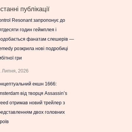
станні публікації
ntrol Resonant запропонує до
ятдесяти годин геймплея і
подобається фанатам слешерів —
emedy розкрила нові подробиці
бітної гри
 Липня, 2026
онцептуальний екшн 1666:
sterdam від творця Assassin’s
eed отримав новий трейлер з
редставленням двох головних
роїв