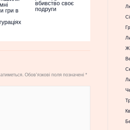
вбивство своє
мні
Л
подруги
и гри в
Сі
гураціях
Г
Л
Ж
В
С
атиметься.
Обов’язкові поля позначені
*
Л
Ч
Т
Кв
Б