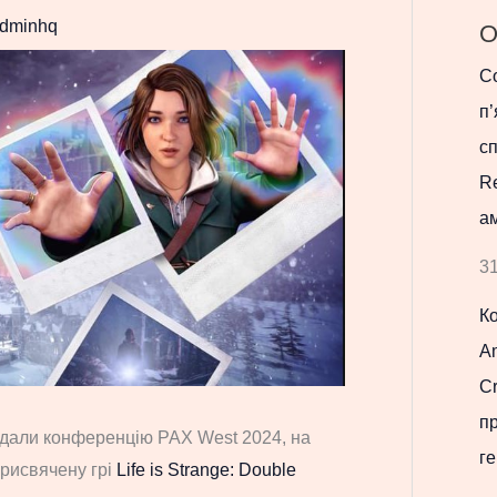
dminhq
О
Co
п’
с
R
ам
31
К
Am
Cr
п
відали конференцію PAX West 2024, на
ге
присвячену грі
Life is Strange: Double