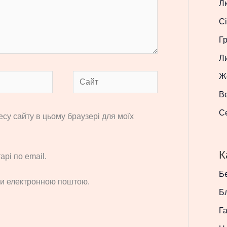
Л
Сі
Г
Л
Ж
Сайт
В
С
ресу сайту в цьому браузері для моїх
К
рі по email.
Бе
си електронною поштою.
Б
Г