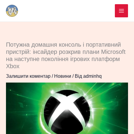
Перейти
до
вмісту
Потужна домашня консоль і портативний
пристрій: інсайдер розкрив плани Microsoft
на наступне покоління ігрових платформ
Xbox
Залишити коментар
/
Новини
/ Від
adminhq