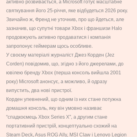
активно розвивається, а Microsoft готує масштабне
святкування його 25-річчя, яке відбудеться 2026 року.
Звичайно ж, Френд не уточнив, про що йдеться, але
зазначив, що супутні товари Xbox і франшизи Halo
продовжують активно продаватися і компанія
запропонує геймерам щось особливе.
У своєму матеріалі журналіст Джез Корден (Jez
Corden) повідомив, що, згідно з його джерелами, до
ювілею бренду Xbox (перша консоль вийшла 2001
року) Microsoft анонсує, а можливо, й одразу
випустить, два нові пристрої.
Корден упевнений, що одним із них стане потужна
домашня консоль, яку він умовно називає
“спадкоємець Xbox Series X”, а другим стане
портативний пристрій, концептуально схожий на
Steam Deck, Asus ROG Ally, MSI Claw і Lenovo Legion