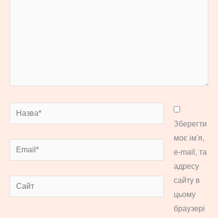
Назва*
Зберегти
моє ім'я,
Email*
e-mail, та
адресу
сайту в
Сайт
цьому
браузері