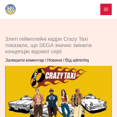
Перейти
до
вмісту
Злиті геймплейні кадри Crazy Taxi
показали, що SEGA значно змінила
концепцію відомої серії
Залишити коментар
/
Новини
/ Від
adminhq