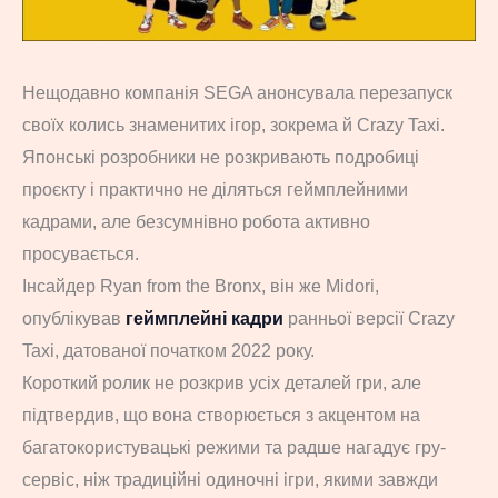
Нещодавно компанія SEGA анонсувала перезапуск
своїх колись знаменитих ігор, зокрема й Crazy Taxi.
Японські розробники не розкривають подробиці
проєкту і практично не діляться геймплейними
кадрами, але безсумнівно робота активно
просувається.
Інсайдер Ryan from the Bronx, він же Midori,
опублікував
геймплейні кадри
ранньої версії Crazy
Taxi, датованої початком 2022 року.
Короткий ролик не розкрив усіх деталей гри, але
підтвердив, що вона створюється з акцентом на
багатокористувацькі режими та радше нагадує гру-
сервіс, ніж традиційні одиночні ігри, якими завжди