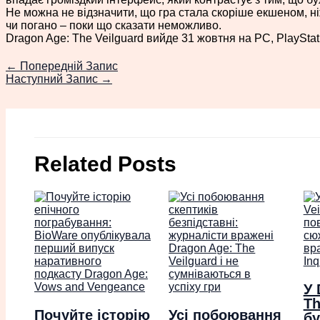
Не можна не відзначити, що гра стала скоріше екшеном, н
чи погано – поки що сказати неможливо.
Dragon Age: The Veilguard вийде 31 жовтня на PC, PlayStati
←
Попередній Запис
Наступний Запис
→
Related Posts
У 
Th
Почуйте історію
Усі побоювання
бу