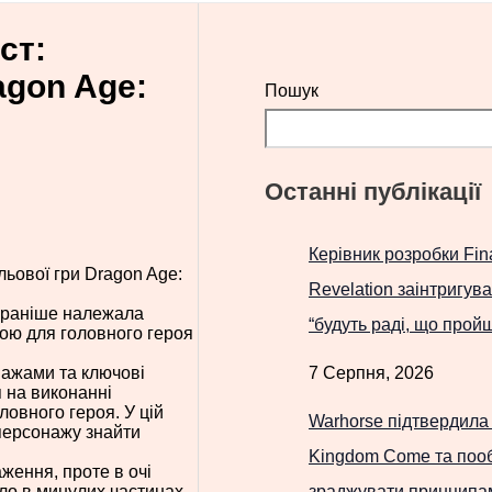
ст:
agon Age:
Пошук
Останні публікації
Керівник розробки Fina
ьової гри Dragon Age:
Revelation заінтригув
а раніше належала
“будуть раді, що прой
ою для головного героя
7 Серпня, 2026
онажами та ключові
 на виконанні
ловного героя. У цій
Warhorse підтвердила 
 персонажу знайти
Kingdom Come та пооб
ження, проте в очі
зраджувати принципам
уло в минулих частинах.