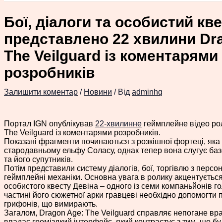
Бої, діалоги та особистий кве
представлено 22 хвилини Dr
The Veilguard із коментарями
розробників
Залишити коментар
/
Новини
/ Від
adminhq
Портал IGN опублікував
22-хвилинне
геймплейне відео рол
The Veilguard із коментарями розробників.
Показані фрагменти починаються з розкішної фортеці, як
стародавньому ельфу Соласу, однак тепер вона слугує баз
та його супутників.
Потім представили систему діалогів, бої, торгівлю з перс
геймплейні механіки. Основна увага в ролику акцентується
особистого квесту Девіна – одного із семи компаньйонів го
частині його сюжетної арки гравцеві необхідно допомогти
грифонів, що вимирають.
Загалом, Dragon Age: The Veilguard справляє непогане вра
впадає громіздкий інтерфейс, який контрастує з тим, що б