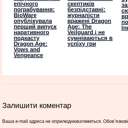
епічного
скептиків
з
пограбування:
безпідставні:
сю
BioWare
журналісти
вр
опублікувала
вражені Dragon
п
перший випуск
Age: The
In
наративного
Veilguard і не
подкасту
сумніваються в
Dragon Age:
успіху гри
Vows and
Vengeance
Залишити коментар
Ваша e-mail адреса не оприлюднюватиметься.
Обов’язков