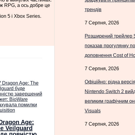
іж RPG, а ось добре це
трендів
on 5 і Xbox Series.
7 Серпня, 2026
Розширений трейлер
показав прогулянку по
доповнення Cost of H
7 Серпня, 2026
Офіційно: рідна версія
Nintendo Switch 2 вий
великим графічним он
Visuals
Dragon Age:
7 Серпня, 2026
e Veilguard
де повністю