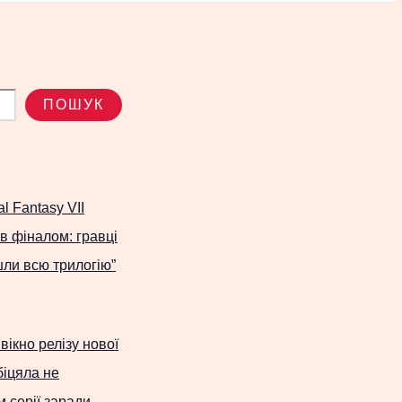
ПОШУК
l Fantasy VII
ав фіналом: гравці
шли всю трилогію”
вікно релізу нової
іцяла не
 серії заради