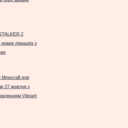
 STALKER 2
 нових локаціях з
ope
 Minecraft для
де 27 жовтня з
овленням Vibrant