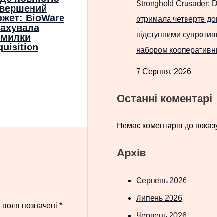
Stronghold Crusader: De
авершений
жет: BioWare
отримала четверте до
ахувала
підступними супротив
омилки
quisition
набором кооперативни
7 Серпня, 2026
Останні коментарі
Немає коментарів до показу
Архів
Серпень 2026
Липень 2026
і поля позначені
*
Червень 2026