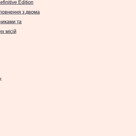
finitive Edition
повнення з двома
никами та
х місій
.