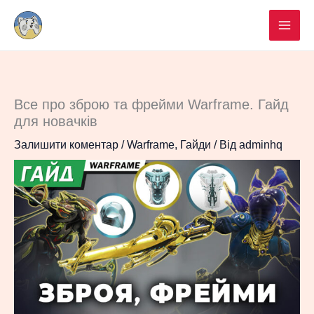
Перейти
до
вмісту
Все про зброю та фрейми Warframe. Гайд
для новачків
Залишити коментар
/
Warframe
,
Гайди
/ Від
adminhq